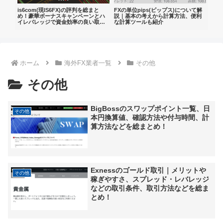
底解
is6com(現IS6FX)の評判を総まと
FXの単位pips(ピップス)について解
海外
・出
め！豪華ボーナスキャンペーンとハ
説｜基本の考えから計算方法、便利
をま
イレバレッジで資金効率の良い取引
な計算ツールも紹介
ット
が可能なブローカー
説
ホーム
海外FX業者一覧
その他
その他
BigBossのスワップポイント一覧、日
その他
本円換算値、確認方法や付与時間、計
算方法などを総まとめ！
Exnessのゴールド取引｜メリットや
その他
稼ぎやすさ、スプレッド・レバレッジ
などの取引条件、取引方法などを総ま
とめ！