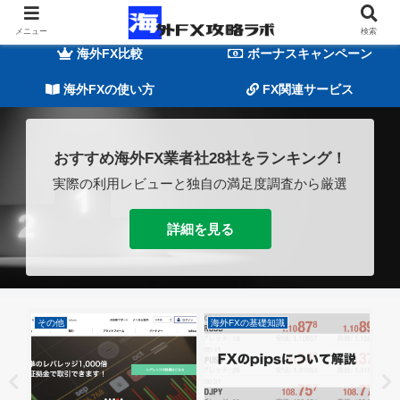
海外FXの基礎知識
海外FX業者一覧
メニュー
検索
海外FX比較
ボーナスキャンペーン
海外FXの使い方
FX関連サービス
おすすめ海外FX業者社28社をランキング！
実際の利用レビューと独自の満足度調査から厳選
詳細を見る
その他
海外FXの基礎知識
海外