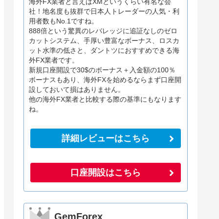
海外FX業者と言えばXMというくらい有名な会
社！地名度も抜群で日本人トレーダーの人気・利
用者数もNo.1ですね。
888倍という驚異のレバレッジに追証なしのゼロ
カットシステム、手厚い豊富なボーナス、ロスカ
ット水準の低さと、ダントツにおすすめできる海
外FX業者です。
新規口座開設で30$のボーナス＋入金額の100％
ボーナスもあり、海外FXを始めるならまず口座開
設しておいて損はありません。
他の海外FX業者と比較する際の基準にもなります
ね。
詳細レビューはこちら
口座開設はこちら
GemForex