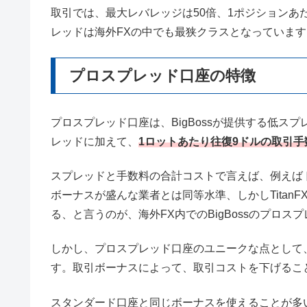
取引では、最大レバレッジは50倍、1ポジションあ
レッドは海外FXの中でも最狭クラスとなっています
プロスプレッド口座の特徴
プロスプレッド口座は、BigBossが提供する低ス
レッドに加えて、
1ロットあたり往復9ドルの取引手
スプレッドと手数料の合計コストで言えば、例えばドル円
ボーナスが盛んな業者とは同等水準、しかしTitan
る、と言うのが、海外FX内でのBigBossのプロ
しかし、プロスプレッド口座のユニークな点として
す。取引ボーナスによって、取引コストを下げるこ
スタンダード口座と同じボーナスを使えることが多い