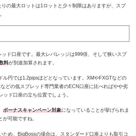
たりの最大ロットは1ロットと少々制限はありますが、スプ
。
プレッド口座です。最大レバレッジは999倍、そして狭いスプ
数料
が別途加算されます。
では1.2pipsほどとなっています。XMやFXGTなどの
FXなどの低スプレッド専門業者のECN口座に比べればやや劣
スプレッド口座の立ち位置でしょう。
、
ボーナスキャンペーン対象
になっていることが挙げられま
とが可能ですね。
ため、BigBossの場合は、スタンダード口座よりも取引コ