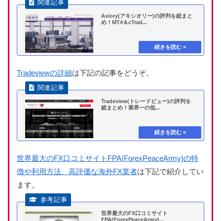
Axiory(アキシオリー)の評判を総まと
め！MT4＆cTrad...
Tradeviewの詳細
は下記の記事をどうぞ。
Tradeview(トレードビュー)の評判を
総まとめ！業界一の低...
世界最大のFX口コミサイトFPA(ForexPeaceArmy)の特
徴や利用方法、高評価な海外FX業者
は下記で紹介してい
ます。
世界最大のFX口コミサイト
FPA(ForexPeaceArmy)...