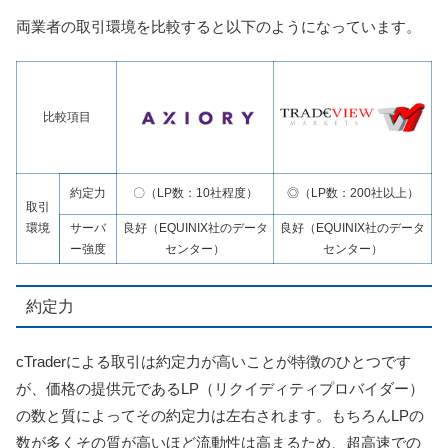
両業者の取引環境を比較すると以下のようになっています。
比較項目
約定力
〇（LP数：10社程度）
◎（LP数：200社以上）
取引
環境
サーバ
良好（EQUINIX社のデータ
良好（EQUINIX社のデータ
ー強度
センター）
センター）
約定力
cTraderによる取引は約定力が高いことが特徴のひとつです
が、価格の提供元であるLP（リクイディティプロバイダー）
の数と質によってその約定力は左右されます。もちろんLPの
数が多くその質が高いほど流動性は高まるため、超高速での