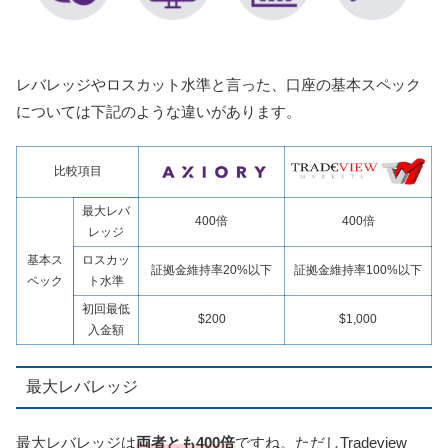
レバレッジやロスカット水準と言った、口座の基本スペック
については下記のような違いがあります。
比較項目
最大レバ
400倍
400倍
レッジ
基本ス
ロスカッ
証拠金維持率20%以下
証拠金維持率100%以下
ペック
ト水準
初回最低
$200
$1,000
入金額
最大レバレッジ
最大レバレッジは
両者とも400倍
ですね。ただしTradeview