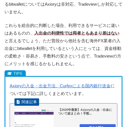
る
bitwalletについてはAxioryは非対応、Tradeviewしか対応して
いません。
これらを総合的に判断した場合、利用できるサービスに違い
はあるものの、
入出金の利便性では両者ともあまり差はない
と言えるでしょう。ただ普段から他社を含む海外FX業者の入
出金にbitwalletを利用しているという人にとっては、資金移動
の柔軟さ・容易さ、手数料の安さという点で、Tradeviewの方
にメリットを感じるかもしれません。
Axioryの入金・出金方法、Curfexによる国内銀行送金
に
ついては下記に詳しくまとめています。
【2020年最新】Axioryの入金・出金に
ついて総まとめ！手数...