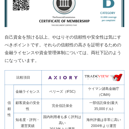
自己資金を預ける以上、やはりその信頼性や安全性は気にす
べきポイントです。それらの信頼性の高さを証明するための
金融ライセンスや資金管理体制については、両社下記のよう
になっています。
比較項目
ケイマン諸島金融庁
金融ライセンス
ベリーズ（IFSC)
（CIMA)
信
顧客資金の安全
一部信託保全(最大
完全信託保全
頼
性
35,000ドル)
性
国内利用者も多く評判は
知名度・評判・
海外評価は非常に高い
高い
運営実績
2004年より運営
2013年より運営