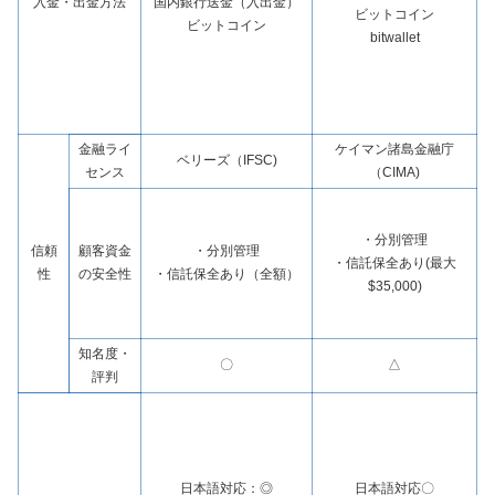
入金・出金方法
国内銀行送金（入出金）
ビットコイン
ビットコイン
bitwallet
金融ライ
ケイマン諸島金融庁
ベリーズ（IFSC)
センス
（CIMA)
・分別管理
信頼
顧客資金
・分別管理
・信託保全あり(最大
性
の安全性
・信託保全あり（全額）
$35,000)
知名度・
〇
△
評判
日本語対応：◎
日本語対応〇