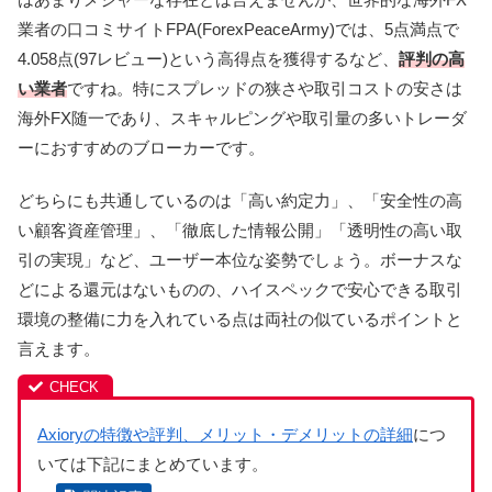
業者の口コミサイトFPA(ForexPeaceArmy)では、5点満点で
4.058点(97レビュー)という高得点を獲得するなど、
評判の高
い業者
ですね。
特にスプレッドの狭さや取引コストの安さは
海外FX随一であり、スキャルピングや取引量の多いトレーダ
ーにおすすめのブローカーです。
どちらにも共通しているのは「高い約定力」、「安全性の高
い顧客資産管理」、「徹底した情報公開」「透明性の高い取
引の実現」など、ユーザー本位な姿勢でしょう。ボーナスな
どによる還元はないものの、ハイスペックで安心できる取引
環境の整備に力を入れている点は両社の似ているポイントと
言えます。
Axioryの特徴や評判、メリット・デメリットの詳細
につ
いては下記にまとめています。