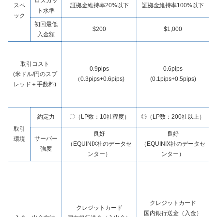
ロスカッ
スペ
証拠金維持率20%以下
証拠金維持率100%以下
ト水準
ック
初回最低
$200
$1,000
入金額
取引コスト
0.9pips
0.6pips
(米ドル/円のスプ
（0.3pips+0.6pips)
(0.1pips+0.5pips)
レッド＋手数料)
約定力
〇（LP数：10社程度）
◎（LP数：200社以上）
取引
良好
良好
サーバー
環境
（EQUINIX社のデータセ
（EQUINIX社のデータセ
強度
ンター）
ンター）
クレジットカード
クレジットカード
国内銀行送金（入金）