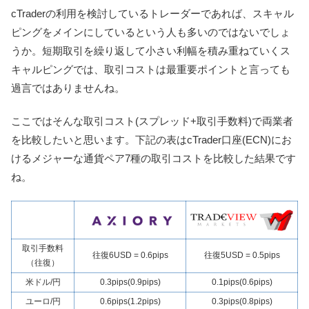
cTraderの利用を検討しているトレーダーであれば、スキャル
ピングをメインにしているという人も多いのではないでしょ
うか。短期取引を繰り返して小さい利幅を積み重ねていくス
キャルピングでは、取引コストは最重要ポイントと言っても
過言ではありませんね。
ここではそんな取引コスト(スプレッド+取引手数料)で両業者
を比較したいと思います。下記の表はcTrader口座(ECN)にお
ける
メジャーな通貨ペア7種の取引コストを比較した結果です
ね。
取引手数料
往復6USD = 0.6pips
往復5USD = 0.5pips
（往復）
米ドル/円
0.3pips(0.9pips)
0.1pips(0.6pips)
ユーロ/円
0.6pips(1.2pips)
0.3pips(0.8pips)