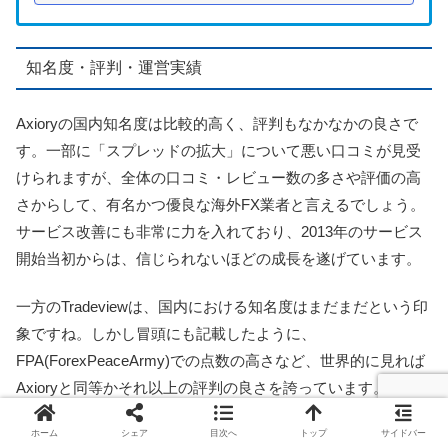
知名度・評判・運営実績
Axioryの国内知名度は比較的高く、評判もなかなかの良さで
す。一部に「スプレッドの拡大」について悪い口コミが見受
けられますが、全体の口コミ・レビュー数の多さや評価の高
さからして、有名かつ優良な海外FX業者と言えるでしょう。
サービス改善にも非常に力を入れており、2013年のサービス
開始当初からは、信じられないほどの成長を遂げています。
一方のTradeviewは、国内における知名度はまだまだという印
象ですね。しかし冒頭にも記載したように、
FPA(ForexPeaceArmy)での点数の高さなど、世界的に見れば
Axioryと同等かそれ以上の評判の良さを誇っています。運営
歴も長さから見ても、十分な実績のあるブローカーと言える
ホーム
シェア
目次へ
トップ
サイドバー
でしょう。