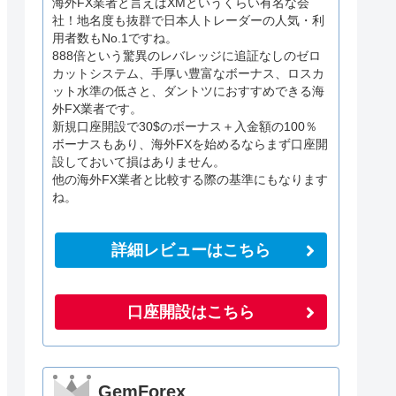
海外FX業者と言えばXMというくらい有名な会
社！地名度も抜群で日本人トレーダーの人気・利
用者数もNo.1ですね。
888倍という驚異のレバレッジに追証なしのゼロ
カットシステム、手厚い豊富なボーナス、ロスカ
ット水準の低さと、ダントツにおすすめできる海
外FX業者です。
新規口座開設で30$のボーナス＋入金額の100％
ボーナスもあり、海外FXを始めるならまず口座開
設しておいて損はありません。
他の海外FX業者と比較する際の基準にもなります
ね。
詳細レビューはこちら
口座開設はこちら
GemForex