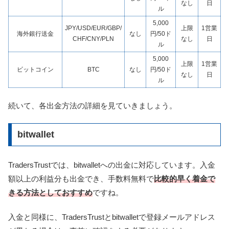
なし
日
ル
5,000
JPY/USD/EUR/GBP/
上限
1営業
海外銀行送金
なし
円/50ド
CHF/CNY/PLN
なし
日
ル
5,000
上限
1営業
ビットコイン
BTC
なし
円/50ド
なし
日
ル
続いて、各出金方法の詳細を見ていきましょう。
bitwallet
TradersTrustでは、bitwalletへの出金に対応しています。入金
額以上の利益分も出金でき、手数料無料で
比較的早く着金で
きる方法としておすすめ
ですね。
入金と同様に、TradersTrustとbitwalletで登録メールアドレス