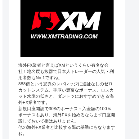
海外FX業者と言えばXMというくらい有名な会
社！地名度も抜群で日本人トレーダーの人気・利
用者数もNo.1ですね。
888倍という驚異のレバレッジに追証なしのゼロ
カットシステム、手厚い豊富なボーナス、ロスカ
ット水準の低さと、ダントツにおすすめできる海
外FX業者です。
新規口座開設で30$のボーナス＋入金額の100％
ボーナスもあり、海外FXを始めるならまず口座開
設しておいて損はありません。
他の海外FX業者と比較する際の基準にもなります
ね。