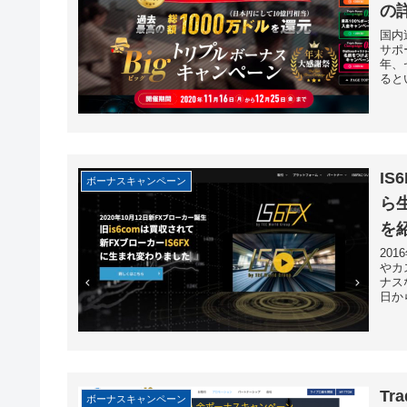
の
国内
サポ
年、
ると
I
ボーナスキャンペーン
ら
を
20
やカ
ナス
日から
Tr
ボーナスキャンペーン