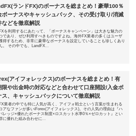
ndFX(ランドFX)のボーナスを総まとめ！豪華100％
金ボーナスやキャッシュバック、その受け取り/消滅
件などを徹底解説
FXを利用するにあたって、「ボーナスキャンペーン」は大きな魅力の
つであり、ぜひ利用すべきものですよね。海外FX業者の多くはユーザ
獲得するため、非常に豪華なボーナスを設定していることも珍しくあり
。 その中でも、LandFX...
Forex(アイフォレックス)のボーナスを総まとめ！有
期限や出金時の対応などと合わせて口座開設/入金ボ
ナス、キャッシュバックについて徹底解説
FX業者の中でも特に人気が高く、アイフォ戦士という言葉が生まれる
コアなファンが多いiForex(アイフォレックス)。その人気の理由は『ハ
バレッジ×優れたボーナス制度×ロスカット水準0％×ゼロカット』とい
群に優れた組み合わせに...