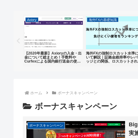
Axiory
海外FXの基礎知識
ンゾーキャピタル)
【2020年最新】Axioryの入金・出
海外FXの強制ロスカット水準
ーナスと狭
金について総まとめ！手数料や
いて解説｜証拠金維持率やレバ
高い安全性
Curfexによる国内銀行送金の使い
ッジとの関係、ロスカットされ
FX業者
方・メリットなどを徹底解説
くい業者を比較・ランキング
ホーム
ボーナスキャンペーン
ボーナスキャンペーン
B
ボーナスキャンペーン
実