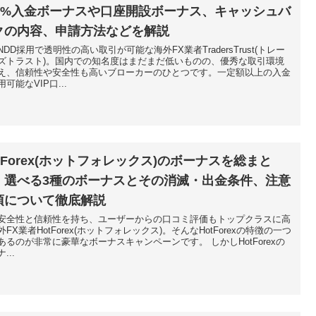
00%入金ボーナスや口座開設ボーナス、キャッシュバ
クの内容、申請方法などを解説
NDD採用で透明性の高い取引が可能な海外FX業者TradersTrust(トレー
ズトラスト)。国内での知名度はまだまだ低いものの、優秀な取引環境
え、信頼性や安全性も高いブローカーのひとつです。一定額以上の入金
可能なVIP口...
otForex(ホットフォレックス)のボーナスを総まと
！選べる3種のボーナスとその消滅・出金条件、注意
項について徹底解説
安全性と信頼性を持ち、ユーザーからの口コミ評価もトップクラスに高
外FX業者HotForex(ホットフォレックス)。そんなHotForexの特徴の一つ
あるのが非常に豪華なボーナスキャンペーンです。 しかしHotForexの
...