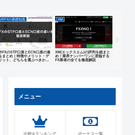
海外FXの基礎知識
XM
海外FXの
外FXのSTP口座とECN口座の違
XM(エックスエム)の評判を総まと
海外FXの
をまとめ｜特徴やメリット・デ
め！業界ナンバーワンに君臨する
バレッジ・
リット、どちらを選ぶべきかを
FX業者の全てを徹底解説
ナスキャン
底解説
FXとの比
メニュー
比較&ランキング
ボーナス一覧