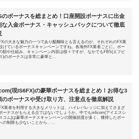
BSのボーナスを総まとめ！口座開設ボーナスに出金
能な入金ボーナス・キャッシュバックについて徹底
説
FXの大きな魅力の一つであり醍醐味とも言えるのが、それぞれのFX業
設けているボーナスキャンペーンですね。各海外FX業者ごとに、ボー
の額や仕組み、キャンペーン内容は様々ですが、なかでもFBS(エフビ
ス)のボーナスは非常に豪華と...
6com(現IS6FX)の豪華ボーナスを総まとめ！お得な3
類のボーナスや受け取り方、注意点を徹底解説
FX業者を利用する大きなメリットは、ハイレバレッジに加えてさまざ
ボーナスがもらえる点ではないでしょうか。中でもis6com(アイエスシ
スコム)は豪華ボーナスキャンペーンの開催頻度が多く、獲得したボー
への制限も少ないことから、...