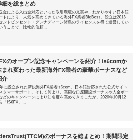
詳細を総まとめ
送金による入出金対応といった取引環境の充実や、わかりやすい日本語
ートにより、人気を高めてきている海外FX業者BigBoss。設立は2013
セントビンセント・グレナディーン諸島のライセンスを得て運営してい
いうことで、比較的信頼...
S6FXのオープン記念キャンペーンを紹介！is6comか
生まれ変わった最新海外FX業者の豪華ボーナスなど
紹介
16年に設立された新鋭海外FX業者is6com。日本語対応された公式サイト
スタマーサポート、そして何より、高額な口座開設ボーナスや入金ボー
などのキャンペーンにより知名度を高めてきましたが、2020年10月12
「IS6FX」...
adersTrust(TTCM)のボーナスを総まとめ！期間限定