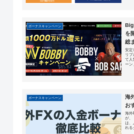
Bi
ボーナスキャンペーン
を
総
安定
リプ
て人
ーン
海
ボーナスキャンペーン
お
海外
が、
は、
れる