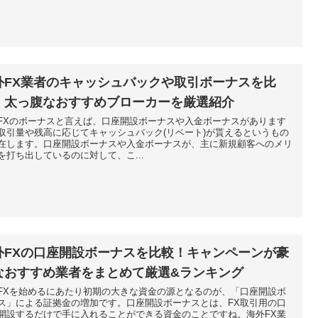
外FX業者のキャッシュバックや取引ボーナスを比
！太っ腹なおすすめブローカーを厳選紹介
FXのボーナスと言えば、口座開設ボーナスや入金ボーナスがあります
取引量や残高に応じてキャッシュバック(リベート)が貰えるというもの
在します。口座開設ボーナスや入金ボーナスが、主に新規顧客へのメリ
を打ち出しているのに対して、こ...
外FXの口座開設ボーナスを比較！キャンペーンが豪
なおすすめ業者をまとめて厳選&ランキング
FXを始めるにあたり初期の大きな資金の源となるのが、「口座開設ボ
ス」による証拠金の増加です。口座開設ボーナスとは、FX取引用の口
開設するだけで手に入れることができる資金のことですね。海外FX業