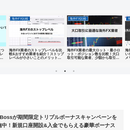
海外FX比較
海外FX比較
につ
海外FX業者のストップレベルを比
海外FX業者の最大ロット・最小ロ
海
レ
較&おすすめ業者を紹介！ストップ
ット・ポジション数を比較！大口
い
に
レベルが小さいことのメリット
取引可能な業者、少額から取引で
メ
や、MT4・MT5を使ったストップ
きる業者を総まとめ
徹
レベルの確認方法も解説
igBossが期間限定トリプルボーナスキャンペーンを
施中！新規口座開設&入金でもらえる豪華ボーナス