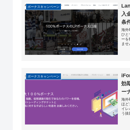
La
ボーナスキャンペーン
入
条
海外
ひと
ーを
ません
i
ボーナスキャンペーン
効
ー
海外
ほど
イレ
う抜