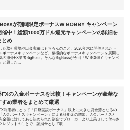
gBossが期間限定ボーナスW BOBBY キャンペーン
開催中！総額1000万ドル還元キャンペーンの詳細を
まとめ
した取引環境や出金実績はもちろんのこと、2020年末に開催されたト
ルボーナスキャンペーンなど、積極的なボーナスキャンペーンを展開し
気の海外FX業者BigBoss。そんなBigBossが今回「W BOBBY キャンペ
」と題した...
外FXの入金ボーナスを比較！キャンペーンが豪華な
すすめ業者をまとめて厳選
FX利用者にとって「口座開設ボーナス」以上に大きな資金源となるの
「入金ボーナスキャンペーン」による証拠金の増加。入金ボーナスと
入金額に対してある決められた割合でブローカーより上乗せして付与さ
クレジットのことで、証拠金として取...