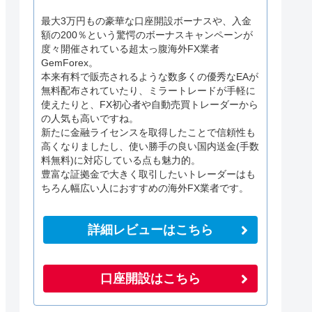
最大3万円もの豪華な口座開設ボーナスや、入金
額の200％という驚愕のボーナスキャンペーンが
度々開催されている超太っ腹海外FX業者
GemForex。
本来有料で販売されるような数多くの優秀なEAが
無料配布されていたり、ミラートレードが手軽に
使えたりと、FX初心者や自動売買トレーダーから
の人気も高いですね。
新たに金融ライセンスを取得したことで信頼性も
高くなりましたし、使い勝手の良い国内送金(手数
料無料)に対応している点も魅力的。
豊富な証拠金で大きく取引したいトレーダーはも
ちろん幅広い人におすすめの海外FX業者です。
詳細レビューはこちら
口座開設はこちら