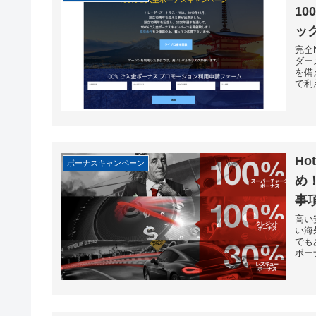
1
ッ
完全
ダー
を備
で利用
H
ボーナスキャンペーン
め
事
高い
い海
でも
ボーナ