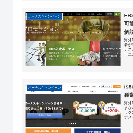
F
ボーナスキャンペーン
可
解
海外
者が
ナス
ーエ
is
ボーナスキャンペーン
種
海外
まな
ック
ナス