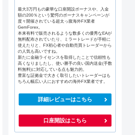
最大3万円もの豪華な口座開設ボーナスや、入金
額の200％という驚愕のボーナスキャンペーンが
度々開催されている超太っ腹海外FX業者
GemForex。
本来有料で販売されるような数多くの優秀なEAが
無料配布されていたり、ミラートレードが手軽に
使えたりと、FX初心者や自動売買トレーダーから
の人気も高いですね。
新たに金融ライセンスを取得したことで信頼性も
高くなりましたし、使い勝手の良い国内送金(手数
料無料)に対応している点も魅力的。
豊富な証拠金で大きく取引したいトレーダーはも
ちろん幅広い人におすすめの海外FX業者です。
詳細レビューはこちら
口座開設はこちら