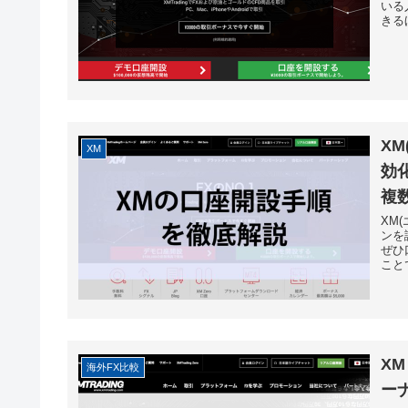
いる
きるほ
X
XM
効
複
XM
ンを
ぜひ
こと
X
海外FX比較
ー