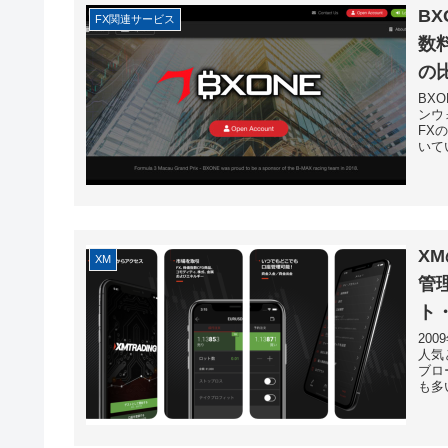
B
FX関連サービス
数料
の
BX
ンウ
FX
いて
X
XM
管
ト
20
人気
ブロ
も多