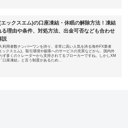
M(エックスエム)の口座凍結・休眠の解除方法！凍結
れる理由や条件、対処方法、出金可否なども合わせ
解説
人利用者数ナンバーワンを誇り、非常に高い人気を誇る海外FX業者
(エックスエム)。取引環境や顧客へのサービスの充実などから、国内外
わず多くのトレーダーから支持されてるブローカーですね。しかしXM
「口座凍結」と言う制度があるため...