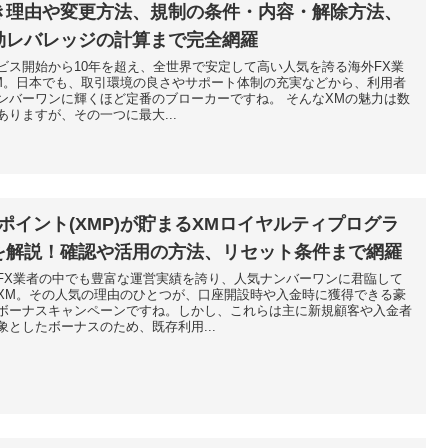
き理由や変更方法、規制の条件・内容・解除方法、
効レバレッジの計算まで完全網羅
ビス開始から10年を超え、全世界で安定して高い人気を誇る海外FX業
M。日本でも、取引環境の良さやサポート体制の充実などから、利用者
ンバーワンに輝くほど定番のブローカーですね。 そんなXMの魅力は数
ありますが、その一つに最大...
Mポイント(XMP)が貯まるXMロイヤルティプログラ
を解説！確認や活用の方法、リセット条件まで網羅
FX業者の中でも豊富な運営実績を誇り、人気ナンバーワンに君臨して
XM。その人気の理由のひとつが、口座開設時や入金時に獲得できる豪
ボーナスキャンペーンですね。しかし、これらは主に新規顧客や入金者
象としたボーナスのため、既存利用...