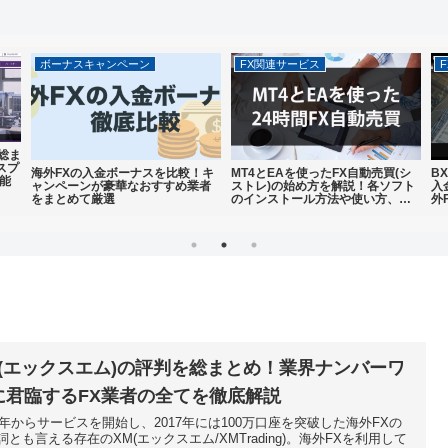
ボーナスキャンペーン
FX関連サービス
を総ま
スプ
海外FXの入金ボーナスを比較！キ
MT4とEAを使ったFX自動売買(シ
B
能
ャンペーンが豪華なおすすめ業者
ストレ)の始め方を解説！各ソフト
入
をまとめて厳選
のインストール方法や使い方、お
外
すすめのEA配布サイトなども紹介
ビ
M(エックスエム)の評判を総まとめ！業界ナンバーワ
に君臨するFX業者の全てを徹底解説
09年からサービスを開始し、2017年には100万口座を突破した海外FXの
詞とも言える存在のXM(エックスエム/XMTrading)。海外FXを利用して