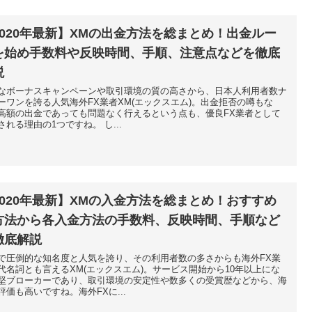
2020年最新】XMの出金方法を総まとめ！出金ルー
を始め手数料や反映時間、手順、注意点などを徹底
説
なボーナスキャンペーンや取引環境の質の高さから、日本人利用者数ナ
ーワンを誇る人気海外FX業者XM(エックスエム)。出金拒否の噂もな
高額の出金であっても問題なく行えるという点も、優良FX業者として
される理由の1つですね。 し...
2020年最新】XMの入金方法を総まとめ！おすすめ
方法から各入金方法の手数料、反映時間、手順など
徹底解説
で圧倒的な知名度と人気を誇り、その利用者数の多さからも海外FX業
代名詞とも言えるXM(エックスエム)。サービス開始から10年以上にな
堅ブローカーであり、取引環境の安定性や数多くの受賞歴などから、海
評価も高いですね。海外FXに...