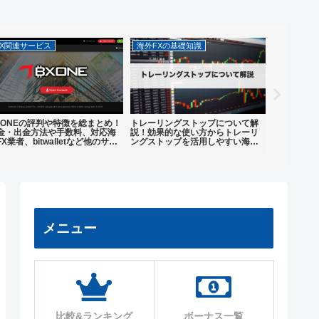
FX関連サービス
海外FXの基礎知識
FX関連サ
XONEの評判や特徴を総まとめ！
トレーリングストップについて解
bitpay
金・出金方法や手数料、対応海
説！効果的な使い方からトレーリ
料や他の入
FX業者、bitwalletなど他のサー
ングストップを活用しやすい海外
か対応海外
スとの比較も
FX業者を紹介
メニュー
比較&ランキング
ボーナス一覧