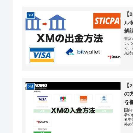
【
XM
ル
解
豊富
ンバ
く、
支持
【
XM
の
を
国内
者の
る中
外の