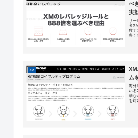
べ
実
サー
者X
数ナ
多く
X
XM
ム
海外
いる
華な
を対