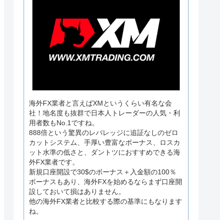
海外FX業者と言えばXMというくらい有名な会
社！地名度も抜群で日本人トレーダーの人気・利
用者数もNo.1ですね。
888倍という驚異のレバレッジに追証なしのゼロ
カットシステム、手厚い豊富なボーナス、ロスカ
ット水準の低さと、ダントツにおすすめできる海
外FX業者です。
新規口座開設で30$のボーナス＋入金額の100％
ボーナスもあり、海外FXを始めるならまず口座開
設しておいて損はありません。
他の海外FX業者と比較する際の基準にもなります
ね。