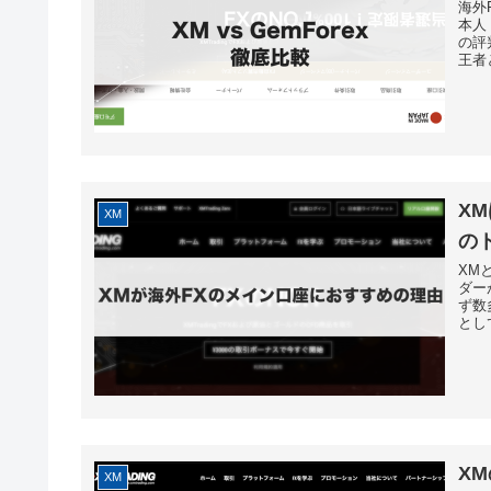
海外
本人
の評
王者
X
XM
の
XM
ダー
ず数
とし
X
XM