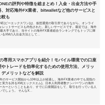
XONEの評判や特徴を総まとめ！入金・出金方法や手
、対応海外FX業者、bitwalletなど他のサービスと
比較も
ONE(ビーエックスワン)は、仮想通貨の取引所でありながら、オンライ
ォレットサービスも内包された、新しいサービスです。最近では、海外
の最大手であり、当サイトの海外FX業者総合ランキングでもトップに輝
いるXMの入出金方法として...
Mの専用スマホアプリを紹介！モバイル環境での口座
理やトレードを効率化するための使用方法、メリッ
・デメリットなどを解説
09年のサービス開始から10年以上が経過し、海外FX業者の中でも屈指の
と実力を誇るXM(エックスエム)。日本人利用者数ナンバーワンの海外
ーカーということもあり、すでに口座開設をして、取引を行っている人
いでしょう。 そんなX...