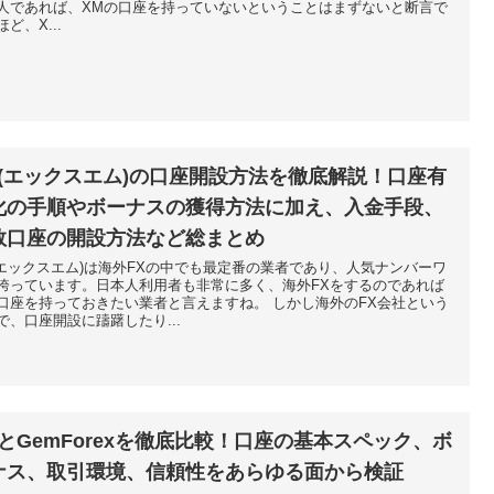
人であれば、XMの口座を持っていないということはまずないと断言で
ど、X...
M(エックスエム)の口座開設方法を徹底解説！口座有
化の手順やボーナスの獲得方法に加え、入金手段、
数口座の開設方法など総まとめ
(エックスエム)は海外FXの中でも最定番の業者であり、人気ナンバーワ
誇っています。日本人利用者も非常に多く、海外FXをするのであれば
口座を持っておきたい業者と言えますね。 しかし海外のFX会社という
で、口座開設に躊躇したり...
MとGemForexを徹底比較！口座の基本スペック、ボ
ナス、取引環境、信頼性をあらゆる面から検証