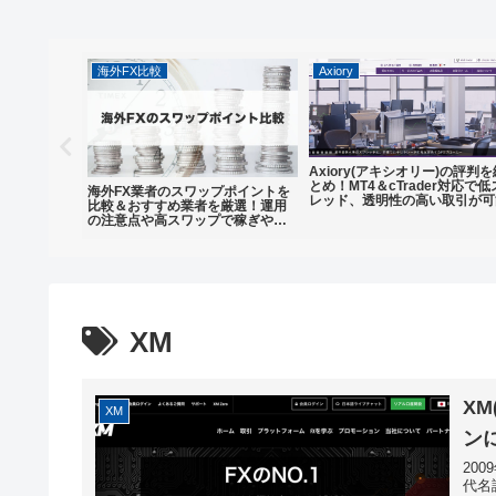
海外FX比較
Axiory
Axiory(アキシオリー)の評判
とめ！MT4＆cTrader対応で低
M口座を徹底
海外FX業者のスワップポイントを
レッド、透明性の高い取引が可
すめの業
比較＆おすすめ業者を厳選！運用
ット、注意
の注意点や高スワップで稼ぎやす
総まとめ
い業者を紹介
XM
X
XM
ン
20
代名