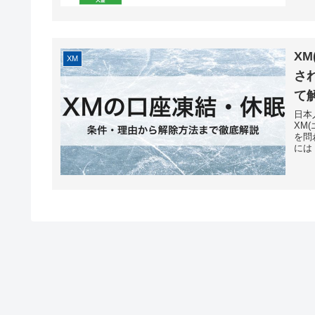
X
XM
さ
て
日本
XM
を問
には