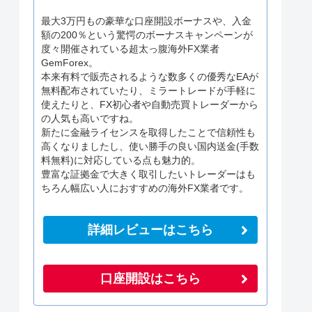
最大3万円もの豪華な口座開設ボーナスや、入金
額の200％という驚愕のボーナスキャンペーンが
度々開催されている超太っ腹海外FX業者
GemForex。
本来有料で販売されるような数多くの優秀なEAが
無料配布されていたり、ミラートレードが手軽に
使えたりと、FX初心者や自動売買トレーダーから
の人気も高いですね。
新たに金融ライセンスを取得したことで信頼性も
高くなりましたし、使い勝手の良い国内送金(手数
料無料)に対応している点も魅力的。
豊富な証拠金で大きく取引したいトレーダーはも
ちろん幅広い人におすすめの海外FX業者です。
詳細レビューはこちら
口座開設はこちら