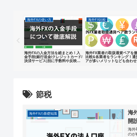
海外FXの使い方
海外FX比較
)の評判を総ま
海外FXの入金方法を総まとめ！入
海外FX業者の取扱通貨ペアを
ジ無制限、
金手段(銀行送金/クレジットカード/
比較&各業者をランキング！通
ハイリスク・
決済サービス)別に手数料や反映時
アが多いメリットなども合わせ
可能
間などを徹底解説
紹介
節税
海
海外FXの基礎知識
開
海外
のが