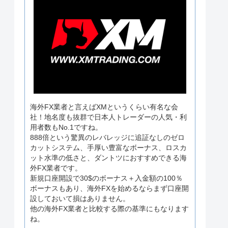
海外FX業者と言えばXMというくらい有名な会
社！地名度も抜群で日本人トレーダーの人気・利
用者数もNo.1ですね。
888倍という驚異のレバレッジに追証なしのゼロ
カットシステム、手厚い豊富なボーナス、ロスカ
ット水準の低さと、ダントツにおすすめできる海
外FX業者です。
新規口座開設で30$のボーナス＋入金額の100％
ボーナスもあり、海外FXを始めるならまず口座開
設しておいて損はありません。
他の海外FX業者と比較する際の基準にもなります
ね。