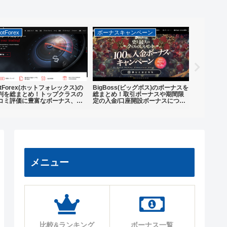
otForex
ボーナスキャンペーン
海外FXの
otForex(ホットフォレックス)の
BigBoss(ビッグボス)のボーナスを
海外FXの
判を総まとめ！トップクラスの
総まとめ！取引ボーナスや期間限
いて解説｜
コミ評価に豊富なボーナス、高
定の入金/口座開設ボーナスについ
ッジとの関
安全性と信頼性を備えた人気業
て解説
くい業者を
メニュー
比較&ランキング
ボーナス一覧