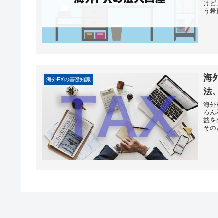
けど
う希
海
海外FXの基礎知識
法
海外
ろん
益を
その