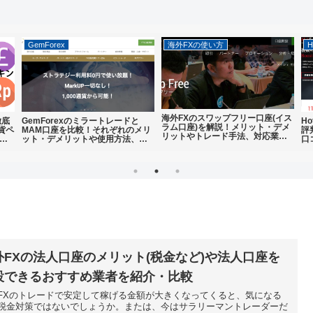
GemForex
海外FXの使い方
H
海外FXのスワップフリー口座(イス
徹底
GemForexのミラートレードと
H
ラム口座)を解説！メリット・デメ
貨ペ
MAM口座を比較！それぞれのメリ
評
リットやトレード手法、対応業者
て
ット・デメリットや使用方法、ど
口
を紹介
ちらがおすすめかを解説
い
者
外FXの法人口座のメリット(税金など)や法人口座を
設できるおすすめ業者を紹介・比較
FXのトレードで安定して稼げる金額が大きくなってくると、気になる
税金対策ではないでしょうか。または、今はサラリーマントレーダーだ