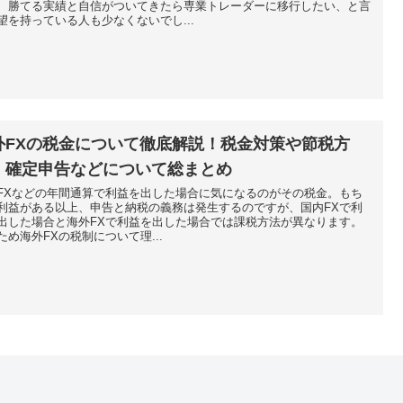
、勝てる実績と自信がついてきたら専業トレーダーに移行したい、と言
望を持っている人も少なくないでし...
外FXの税金について徹底解説！税金対策や節税方
、確定申告などについて総まとめ
FXなどの年間通算で利益を出した場合に気になるのがその税金。もち
利益がある以上、申告と納税の義務は発生するのですが、国内FXで利
出した場合と海外FXで利益を出した場合では課税方法が異なります。
ため海外FXの税制について理...