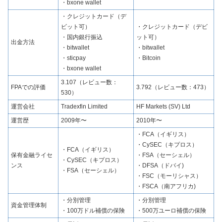
・bxone wallet
・クレジットカード（デ
ビット可）
・クレジットカード（デビ
・国内銀行振込
ット可）
出金方法
・bitwallet
・bitwallet
・sticpay
・Bitcoin
・bxone wallet
3.107（レビュー数：
FPAでの評価
3.792（レビュー数：473）
530）
運営会社
Tradexfin Limited
HF Markets (SV) Ltd
運営歴
2009年〜
2010年〜
・FCA（イギリス）
・CySEC（キプロス）
・FCA（イギリス）
保有金融ライセ
・FSA（セーシェル）
・CySEC（キプロス）
ンス
・DFSA（ドバイ)
・FSA（セーシェル）
・FSC（モーリシャス）
・FSCA（南アフリカ)
・分別管理
・分別管理
資金管理体制
・100万ドル補償の保険
・500万ユーロ補償の保険