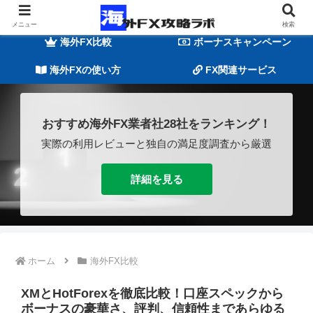
海外FXの基礎知識
海外FX業者一覧
メニュー
検索
海外FX比較
ボーナスキャンペーン
海外FXの使い方
FX関連サービス
おすすめ海外FX業者社28社をランキング！
実際の利用レビューと独自の満足度調査から厳選
詳細を見る
ホーム
海外FX比較
XMとHotForexを徹底比較！口座スペックから
ボーナスの豪華さ、評判、信頼性まであらゆる