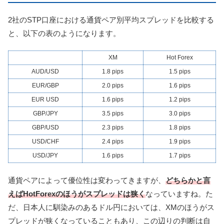
2社のSTP口座における通貨ペア別平均スプレッドを比較する
と、以下の表のようになります。
XM
Hot Forex
AUD/USD
1.8 pips
1.5 pips
EUR/GBP
2.0 pips
1.6 pips
EUR USD
1.6 pips
1.2 pips
GBP/JPY
3.5 pips
3.0 pips
GBP/USD
2.3 pips
1.8 pips
USD/CHF
2.4 pips
1.9 pips
USD/JPY
1.6 pips
1.7 pips
通貨ペアによって優位性は変わってきますが、
どちらかと言
えばHotForexのほうがスプレッドは狭く
なっていますね。た
だ、日本人に馴染みのあるドル円においては、XMのほうがス
プレッドが狭くなっていることもあり、この辺りの判断は自