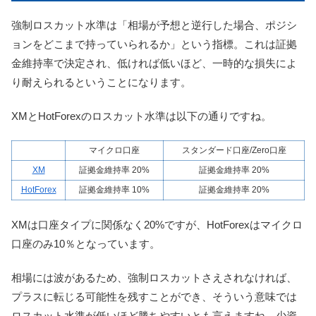
強制ロスカット水準は「相場が予想と逆行した場合、ポジシ
ョンをどこまで持っていられるか」という指標。これは証拠
金維持率で決定され、低ければ低いほど、一時的な損失によ
り耐えられるということになります。
XMとHotForexのロスカット水準は以下の通りですね。
マイクロ口座
スタンダード口座/Zero口座
XM
証拠金維持率 20%
証拠金維持率 20%
HotForex
証拠金維持率 10%
証拠金維持率 20%
XMは口座タイプに関係なく20%ですが、HotForexはマイクロ
口座のみ10％となっています。
相場には波があるため、強制ロスカットさえされなければ、
プラスに転じる可能性を残すことができ、そういう意味では
ロスカット水準が低いほど勝ちやすいとも言えますね。少資