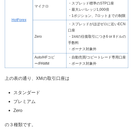
・スプレッド標準のSTP口座
マイクロ
・最大レバレッジ1,000倍
・1ポジション、7ロットまでの制限
HotForex
・スプレッドがほぼゼロに近いECN
口座
Zero
・1lotの往復取引につき6 or 8ドルの
手数料
・ボーナス対象外
Auto/HFコピ
・自動売買/コピートレード専用口座
ー/PAMM
・ボーナス対象外
上の表の通り、XMの取引口座は
スタンダード
プレミアム
Zero
の３種類です。