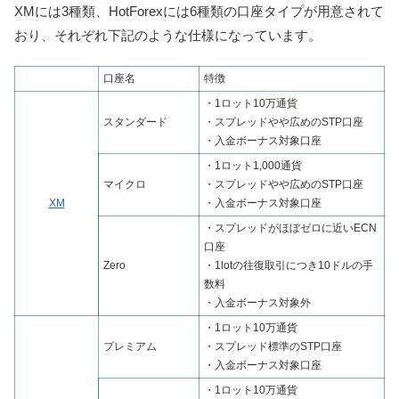
XMには3種類、HotForexには6種類の口座タイプが用意されて
おり、それぞれ下記のような仕様になっています。
口座名
特徴
・1ロット10万通貨
スタンダード
・スプレッドやや広めのSTP口座
・入金ボーナス対象口座
・1ロット1,000通貨
マイクロ
・スプレッドやや広めのSTP口座
XM
・入金ボーナス対象口座
・スプレッドがほぼゼロに近いECN
口座
Zero
・1lotの往復取引につき10ドルの手
数料
・入金ボーナス対象外
・1ロット10万通貨
プレミアム
・スプレッド標準のSTP口座
・入金ボーナス対象口座
・1ロット10万通貨