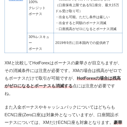
100%
（口座保有上限である5口座分、最大15万
クレジット
ドル受け取り可）
ボーナス
・出金も可能。ただし条件は厳しい
・出金すると同額のボーナス消滅
・口座残高がゼロになるとボーナス消滅
30%レスキュ
ー
2019年9月に日本国内での提供終了
ボーナス
XMと比較してHotForexはボーナスの豪華さが目立ちますが、
その消滅条件には注意が必要です。XMの場合は残高がゼロで
もボーナスだけで取引が可能ですが、
HotForexの場合は残高
がゼロになるとボーナスも消滅する
点には注意が必要です
ね。
また入金ボーナスやキャッシュバックについてはどちらも
ECN口座(Zero口座)は対象外となっていますが、口座開設ボ
ーナスについては、XMだけECN口座も対象となります。
豪華