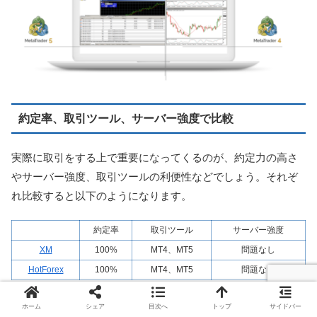
約定率、取引ツール、サーバー強度で比較
実際に取引をする上で重要になってくるのが、約定力の高さ
やサーバー強度、取引ツールの利便性などでしょう。それぞ
れ比較すると以下のようになります。
約定率
取引ツール
サーバー強度
XM
100%
MT4、MT5
問題なし
HotForex
100%
MT4、MT5
問題なし
XM、HotForexともに約定率は100%、MT4/MT5が使用でき、
ホーム
シェア
目次へ
トップ
サイドバー