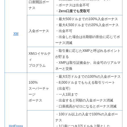
口座開設ボー
・ボーナスは出金不可
ナス
・
Zero口座でも受取可
・最大500ドルまでの100%入金ボーナス
・最大4,500ドルまでの20%入金ボーナス
入金ボーナス
・出金不可
XM
・出金した場合は出勤額の割合に応じてボ
ーナス消滅
・取引量に応じたXMPと呼ばれるポイント
XMロイヤルテ
が貯まる
ィ
・XMPは取引証拠金か、出金可のリアルマ
プログラム
ネーと交換
・最大5万ドルまでの100%の入金ボーナス
100%
・8,000ドルまでもらえる取引リベート
スーパーチャ
（出金可）
ージ
・一人1回まで
ボーナス
・出金すると同額の入金ボーナス消滅
・口座残高がゼロになるとボーナス消滅
・100ドル以上の入金で100%の入金ボー
ナス
HotForex
・1口座につき3万ドルを上限とした