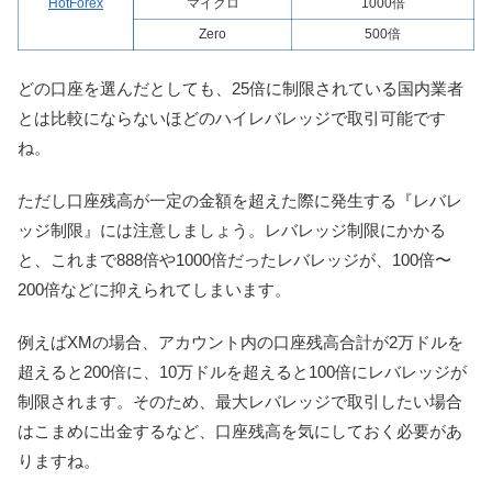
HotForex
マイクロ
1000倍
Zero
500倍
どの口座を選んだとしても、25倍に制限されている国内業者
とは比較にならないほどのハイレバレッジで取引可能です
ね。
ただし口座残高が一定の金額を超えた際に発生する『レバレ
ッジ制限』には注意しましょう。レバレッジ制限にかかる
と、これまで888倍や1000倍だったレバレッジが、100倍〜
200倍などに抑えられてしまいます。
例えばXMの場合、アカウント内の口座残高合計が2万ドルを
超えると200倍に、10万ドルを超えると100倍にレバレッジが
制限されます。そのため、最大レバレッジで取引したい場合
はこまめに出金するなど、口座残高を気にしておく必要があ
りますね。