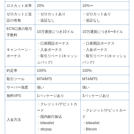
ロスカット水準
20%
10%〜
ゼロカットと追
・ゼロカットあり
・ゼロカットあり
証の有無
・追証なし
・追証なし
ECN口座の取引
10万通貨につき10ドル
10万通貨につき6〜8ドル
手数料
・口座開設ボーナス
・口座開設ボーナス
キャンペーン・
・入金ボーナス
・入金ボーナス
ボーナス
・取引リベート(キャッシ
・取引リベート(キャッシュ
ュバック)
バック)
約定率
100%
100%
取引ツール
MT4/MT5
MT4/MT5
サーバー強度
強い
強い
無料VPS
1パッケージあり
3パッケージあり
・クレジット/デビットカ
ード
・クレジット/デビットカー
・国内銀行振込
ド
入金方法
・bitwallet
・bitwallet
・sticpay
・Bitcoin