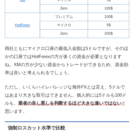
XM
マイクロ
5$
Zero
100$
プレミアム
100$
HotForex
マイクロ
5$
Zero
200$
両社ともにマイクロ口座の最低入金額は5ドルですが、そのほ
かの口座ではHotForexの方が多くの資金が必要となります
ね。XMの方が少ない資金からトレードができるため、資金効
率は良いと考えられるでしょう。
ただし、いくらハイレバレッジな海外FXとは言え、5ドルで
はあまり大きな取引はできません。個人的には5ドルも100ド
ルも、
業者の良し悪しを判断するほど大きな違い
ではない
と
思います。
強制ロスカット水準で比較