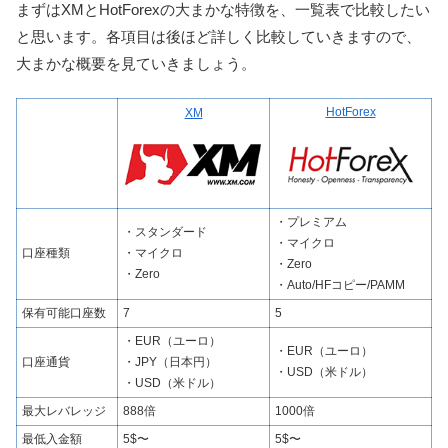
まずはXMとHotForexの大まかな特徴を、一覧表で比較したい
と思います。各項目は後ほど詳しく比較していきますので、
大まかな概要を見ていきましょう。
HotForex
XM
・プレミアム
・スタンダード
・マイクロ
口座種類
・マイクロ
・Zero
・Zero
・Auto/HFコピー/PAMM
保有可能口座数
7
5
・EUR（ユーロ）
・EUR（ユーロ）
口座通貨
・JPY（日本円）
・USD（米ドル）
・USD（米ドル）
最大レバレッジ
888倍
1000倍
最低入金額
5$〜
5$〜