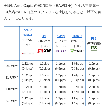
実際にAnzo CapitalのECN口座（RAW口座）と他の主要海外
FX業者のECN口座のスプレッドを比較してみると、以下の表
のようになります。
ANZO
capital
XM
Axiory
TitanFX
FBS
(RAW口
(XM Zero
(ナノスプ
(ブレード
(ECN口座)
座)
口座)
レッド)
口座)
1.12pips
1.1pips
1.1pips
1.03pips
1.5pips
USD/JPY
(0.4pips)
(0.1pips)
(0.5pips)
(0.33pips)
(0.3pips)
1.02pips
1.6pips
1.2pips
1.44pips
1.7pips
EUR/JPY
(0.3pips)
(0.6pips)
(0.6pips)
(0.74pips)
(0.5pips)
1.42pips
2.1pips
1.7pips
2.15pips
2.3pips
GBP/JPY
(0.7pips)
(1.1pips)
(1.1pips)
(1.45pips)
(1.1pips)
1.12pips
1.8pips
1.3pips
1.82pips
1.7pips
AUD/JPY
(0.4pips)
(0.8pips)
(0.7pips)
(1.12pips)
(0.5pips)