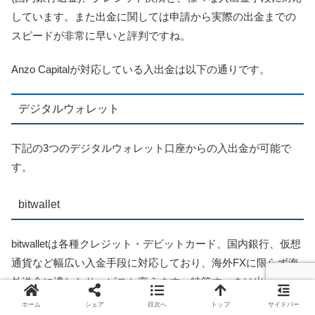
しています。また出金に関しては申請から実際の出金までの
スピードが非常に早いと評判ですね。
Anzo Capitalが対応している入出金は以下の通りです。
デジタルウォレット
下記の3つのデジタルウォレット口座からの入出金が可能で
す。
bitwallet
bitwalletは各種クレジット・デビットカード、国内銀行、仮想
通貨など幅広い入金手段に対応しており、海外FXに限らず海
外送金に適したサービスと言えます。特筆すべきは出金時の
手数料の安さで、bitwalletから国内銀行への送金にかかる手数
ホーム
シェア
目次へ
トップ
サイドバー