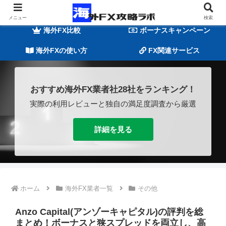
海外FXの基礎知識
海外FX業者一覧
メニュー
検索
海外FX比較
ボーナスキャンペーン
海外FXの使い方
FX関連サービス
おすすめ海外FX業者社28社をランキング！
実際の利用レビューと独自の満足度調査から厳選
詳細を見る
ホーム
海外FX業者一覧
その他
Anzo Capital(アンゾーキャピタル)の評判を総
まとめ！ボーナスと狭スプレッドを両立し、高