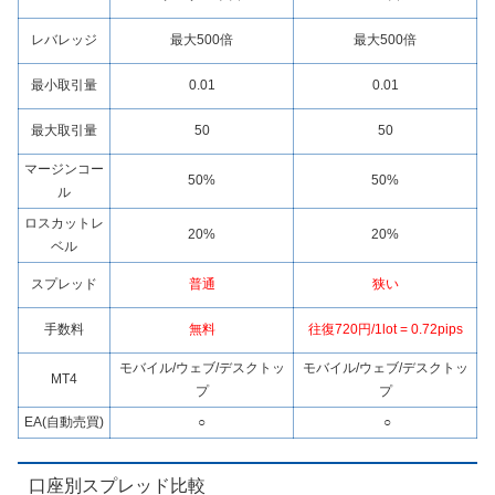
レバレッジ
最大500倍
最大500倍
最小取引量
0.01
0.01
最大取引量
50
50
マージンコー
50%
50%
ル
ロスカットレ
20%
20%
ベル
スプレッド
普通
狭い
手数料
無料
往復720円/1lot = 0.72pips
モバイル/ウェブ/デスクトッ
モバイル/ウェブ/デスクトッ
MT4
プ
プ
EA(自動売買)
○
○
口座別スプレッド比較