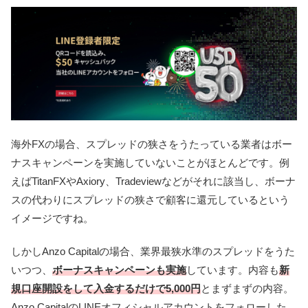
海外FXの場合、スプレッドの狭さをうたっている業者はボー
ナスキャンペーンを実施していないことがほとんどです。例
えばTitanFXやAxiory、Tradeviewなどがそれに該当し、ボーナ
スの代わりにスプレッドの狭さで顧客に還元しているという
イメージですね。
しかしAnzo Capitalの場合、業界最狭水準のスプレッドをうた
いつつ、
ボーナスキャンペーンも実施
しています
。内容も
新
規口座開設をして入金するだけで5,000円
とまずまずの内容。
Anzo CapitalのLINEオフィシャルアカウントをフォローした