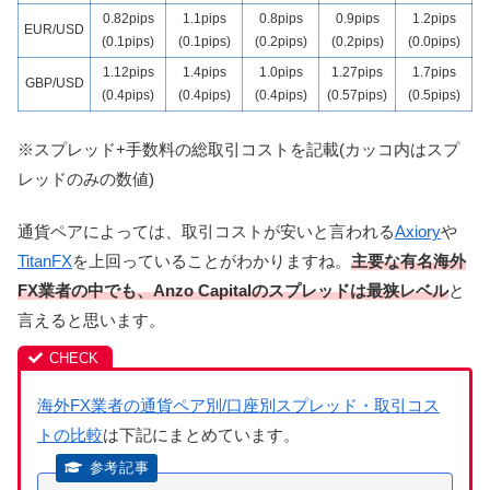
0.82pips
1.1pips
0.8pips
0.9pips
1.2pips
EUR/USD
(0.1pips)
(0.1pips)
(0.2pips)
(0.2pips)
(0.0pips)
1.12pips
1.4pips
1.0pips
1.27pips
1.7pips
GBP/USD
(0.4pips)
(0.4pips)
(0.4pips)
(0.57pips)
(0.5pips)
※スプレッド+手数料の総取引コストを記載(カッコ内はスプ
レッドのみの数値)
通貨ペアによっては、取引コストが安いと言われる
Axiory
や
TitanFX
を上回っていることがわかりますね。
主要な有名海外
FX業者の中でも、Anzo Capitalのスプレッドは最狭レベル
と
言えると思います。
海外FX業者の通貨ペア別/口座別スプレッド・取引コス
トの比較
は下記にまとめています。