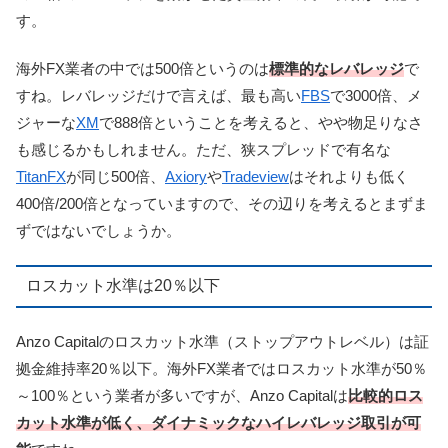
す。
海外FX業者の中では500倍というのは
標準的なレバレッジ
で
すね。レバレッジだけで言えば、最も高い
FBS
で3000倍、メ
ジャーな
XM
で888倍ということを考えると、やや物足りなさ
も感じるかもしれません。ただ、狭スプレッドで有名な
TitanFX
が同じ500倍、
Axiory
や
Tradeview
はそれよりも低く
400倍/200倍となっていますので、その辺りを考えるとまずま
ずではないでしょうか。
ロスカット水準は20％以下
Anzo Capitalのロスカット水準（ストップアウトレベル）は証
拠金維持率20％以下。
海外FX業者ではロスカット水準が50％
～100％という業者が多いですが、Anzo Capitalは
比較的ロス
カット水準が低く、ダイナミックなハイレバレッジ取引が可