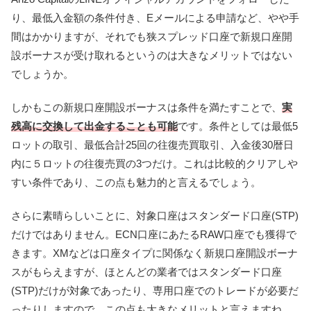
り、最低入金額の条件付き、Eメールによる申請など、やや手
間はかかりますが、それでも狭スプレッド口座で新規口座開
設ボーナスが受け取れるというのは大きなメリットではない
でしょうか。
しかもこの新規口座開設ボーナスは条件を満たすことで、
実
残高に交換して出金することも可能
です。条件としては最低5
ロットの取引、最低合計25回の往復売買取引、入金後30暦日
内に５ロットの往復売買の3つだけ。これは比較的クリアしや
すい条件であり、この点も魅力的と言えるでしょう。
さらに素晴らしいことに、対象口座はスタンダード口座(STP)
だけではありません。ECN口座にあたるRAW口座でも獲得で
きます。XMなどは口座タイプに関係なく新規口座開設ボーナ
スがもらえますが、ほとんどの業者ではスタンダード口座
(STP)だけが対象であったり、専用口座でのトレードが必要だ
ったりしますので、この点も大きなメリットと言えますね。