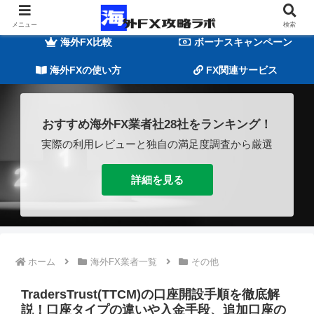
海外FXの基礎知識
海外FX業者一覧
メニュー
検索
海外FX比較
ボーナスキャンペーン
海外FXの使い方
FX関連サービス
おすすめ海外FX業者社28社をランキング！
実際の利用レビューと独自の満足度調査から厳選
詳細を見る
ホーム
海外FX業者一覧
その他
TradersTrust(TTCM)の口座開設手順を徹底解
説！口座タイプの違いや入金手段、追加口座の