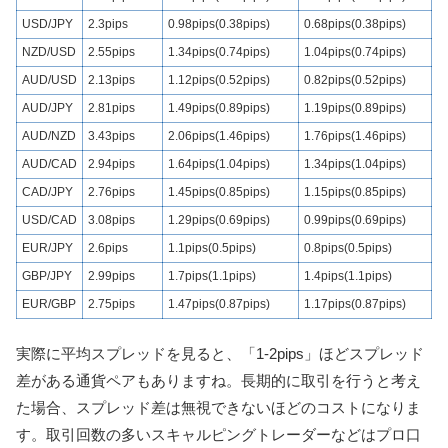
USD/JPY
2.3
pips
0.98
pips(0.38
pips)
0.68
pips(0.38
pips)
NZD/USD
2.55
pips
1.34
pips(0.74
pips)
1.04
pips
(0.74
pips)
AUD/USD
2.13
pips
1.12
pips(0.52
pips)
0.82
pips(0.52
pips)
AUD/JPY
2.81
pips
1.49
pips(0.89
pips)
1.19
pips(0.89
pips)
AUD/NZD
3.43
pips
2.06
pips(1.46
pips)
1.76
pips(1.46
pips)
AUD/CAD
2.94
pips
1.64
pips(1.04
pips)
1.34
pips(1.04
pips)
CAD/JPY
2.76
pips
1.45
pips(0.85
pips)
1.15
pips(0.85
pips)
USD/CAD
3.08
pips
1.29
pips(0.69
pips)
0.99
pips(0.69
pips)
EUR/JPY
2.6
pips
1.1
pips(0.5
pips)
0.8
pips(0.5
pips)
GBP/JPY
2.99
pips
1.7
pips(1.1
pips)
1.4
pips(1.1
pips)
EUR/GBP
2.75
pips
1.47
pips(0.87
pips)
1.17
pips(0.87
pips)
実際に平均スプレッドを見ると、「1-2pips」ほどスプレッド
差がある通貨ペアもありますね。長期的に取引を行うと考え
た場合、スプレッド差は無視できないほどのコストになりま
す。取引回数の多いスキャルピングトレーダーなどはプロ口