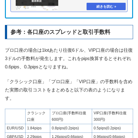
参考：各口座のスプレッドと取引手数料
プロ口座の場合は
1lotあたり
往復6
ドル、VIP口座の場合は往復
3ドルの手数料が発生します。これをpips換算するとそれぞれ
0.6pips、0.3pipsとなりますね。
「クラシック口座」「プロ口座」「VIP口座」の手数料を含め
た実際の取引コストをまとめると以下の表のようになりま
す。
クラシック
プロ口座(手数料往復
VIP口座(手数料往復
口座
600円)
300円)
EUR/USD
1.84pips
0.8pips(0.2pips)
0.5pips(0.2pips)
GBP/USD
2.29pips
1.26pips(0.66pips)
0.96pips(0.66pips)