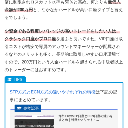
倍に制限されロスカット水準も50％と高め。何よりも
最低入
金額が200万円
と、なかなかハードルが高い口座タイプと言え
るでしょう。
少資金である程度レバレッジの高いトレードをしたい人は、
クラシック口座かプロ口座
を選ぶと良いですね。VIP口座は取
引コストが格安で専属のアカウントマネージャーが配属され
るなどのメリットも多く、長期的に取引しやすい口座環境で
すので、200万円という入金ハードルを超えられる中級者以上
のトレーダーにはおすすめです。
STP方式とECN方式の違いやそれぞれの特徴
は下記の記
事にまとめています。
海外FXのSTP口座とECN口座の違いを
まとめ｜特徴やメリット・...