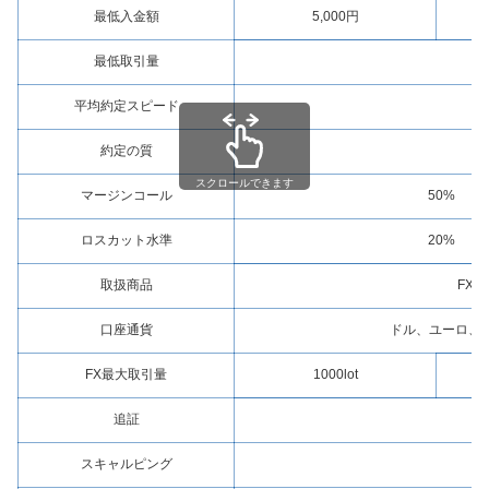
最低入金額
5,000円
最低取引量
平均約定スピード
約定の質
スクロールできます
マージンコール
50%
ロスカット水準
20%
取扱商品
FX
口座通貨
ドル、ユーロ、
FX最大取引量
1000lot
追証
スキャルピング