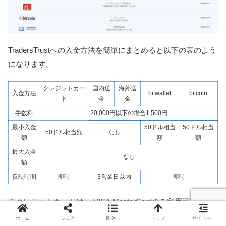
TradersTrustへの入金方法を簡単にまとめると以下の表のよう
になります。
クレジットカー
国内送
海外送
入金方法
bitwallet
bitcoin
ド
金
金
手数料
20,000円以下の場合1,500円
最小入金
50ドル相当
50ドル相当
50ドル相当額
なし
額
額
額
最大入金
なし
額
反映時間
即時
3営業日以内
即時
※クレジットカードは、 VISA,MasterCardのみ利用可能。
ホーム
シェア
目次へ
トップ
サイドバー
この中で利便性が高いのは国内送金とbitwalletですね。クレジ