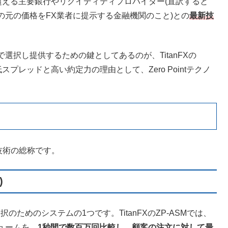
社を超える主要銀行やリクイディティプロバイダー(直訳すると
元の価格をFX業者に提示する金融機関のこと)との
最新技
択し提供するための鍵としてあるのが、TitanFXの
低スプレッドと高い約定力の理由として、Zero Pointテクノ
つの技術の総称です。
)
択のためのシステムの1つです。TitanFXのZP-ASMでは、
ュームを、
1秒間で数百万回比較し、顧客の注文に対して最