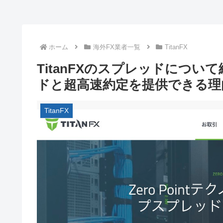
ホーム
海外FX業者一覧
TitanFX
TitanFXのスプレッドにつ
ドと超高速約定を提供できる理
TitanFX