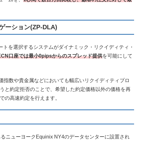
ション(ZP-DLA)
ートを選択するシステムがダイナミック・リクイディティ・
ECN口座では最小0pipsからのスプレッド提供
を可能にして
では株価指数や貴金属などにおいても幅広いリクイディティプロ
言うと約定拒否のことで、希望した約定価格以外の価格を再
格での高速約定を行えます。
るニューヨークEquinix NY4のデータセンターに設置され