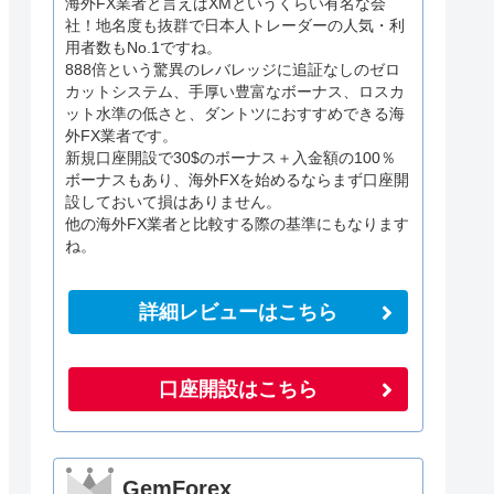
海外FX業者と言えばXMというくらい有名な会
社！地名度も抜群で日本人トレーダーの人気・利
用者数もNo.1ですね。
888倍という驚異のレバレッジに追証なしのゼロ
カットシステム、手厚い豊富なボーナス、ロスカ
ット水準の低さと、ダントツにおすすめできる海
外FX業者です。
新規口座開設で30$のボーナス＋入金額の100％
ボーナスもあり、海外FXを始めるならまず口座開
設しておいて損はありません。
他の海外FX業者と比較する際の基準にもなります
ね。
詳細レビューはこちら
口座開設はこちら
GemForex