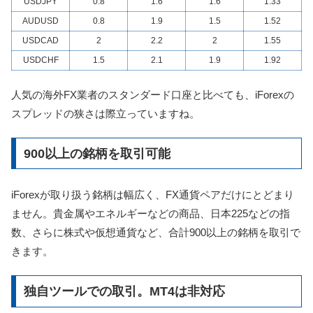
USDJPY
0.8
1.6
1.6
1.33
AUDUSD
0.8
1.9
1.5
1.52
USDCAD
2
2.2
2
1.55
USDCHF
1.5
2.1
1.9
1.92
人気の海外FX業者のスタンダード口座と比べても、iForexの
スプレッドの狭さは際立っていますね。
900以上の銘柄を取引可能
iForexが取り扱う銘柄は幅広く、FX通貨ペアだけにとどまり
ません。貴金属やエネルギーなどの商品、日本225などの指
数、さらに株式や仮想通貨など、合計900以上の銘柄を取引で
きます。
独自ツールでの取引。MT4は非対応