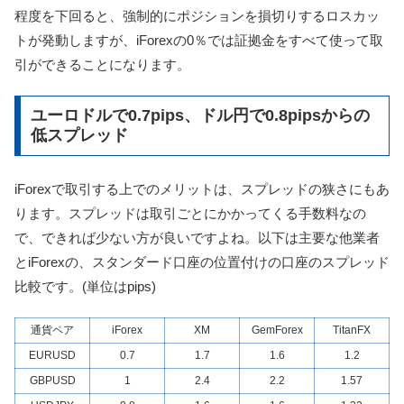
程度を下回ると、強制的にポジションを損切りするロスカッ
トが発動しますが、iForexの0％では証拠金をすべて使って取
引ができることになります。
ユーロドルで0.7pips、ドル円で0.8pipsからの
低スプレッド
iForexで取引する上でのメリットは、スプレッドの狭さにもあ
ります。スプレッドは取引ごとにかかってくる手数料なの
で、できれば少ない方が良いですよね。以下は主要な他業者
とiForexの、スタンダード口座の位置付けの口座のスプレッド
比較です。(単位はpips)
通貨ペア
iForex
XM
GemForex
TitanFX
EURUSD
0.7
1.7
1.6
1.2
GBPUSD
1
2.4
2.2
1.57