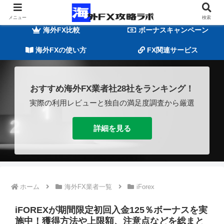
海外FXの基礎知識
海外FX業者一覧
メニュー
検索
海外FX比較
ボーナスキャンペーン
海外FXの使い方
FX関連サービス
おすすめ海外FX業者社28社をランキング！
実際の利用レビューと独自の満足度調査から厳選
詳細を見る
ホーム
海外FX業者一覧
iForex
iFOREXが期間限定初回入金125％ボーナスを実
施中！獲得方法や上限額、注意点などを総まと