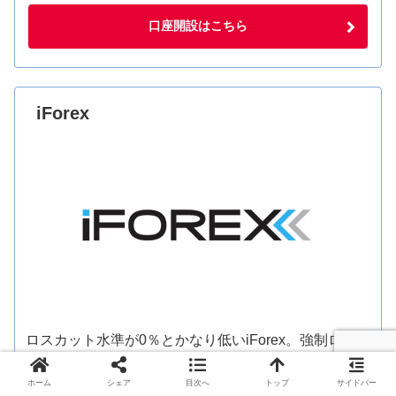
口座開設はこちら
iForex
ロスカット水準が0％とかなり低いiForex。強制ロス
カットされる可能性が最も低いということはトレード
の幅も広く最も負けにくい業者と考えることもできま
ホーム
シェア
目次へ
トップ
サイドバー