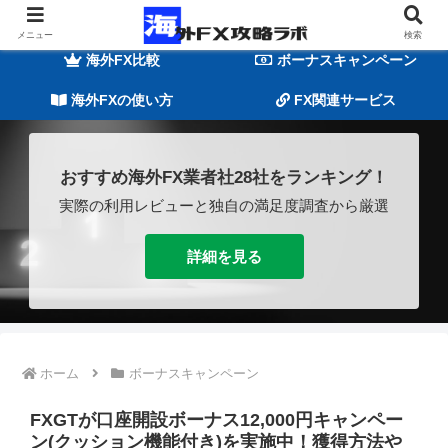
海外FXの基礎知識
海外FX業者一覧
メニュー
検索
海外FX比較
ボーナスキャンペーン
海外FXの使い方
FX関連サービス
おすすめ海外FX業者社28社をランキング！
実際の利用レビューと独自の満足度調査から厳選
詳細を見る
ホーム
ボーナスキャンペーン
FXGTが口座開設ボーナス12,000円キャンペー
ン(クッション機能付き)を実施中！獲得方法や