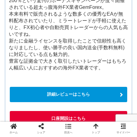
200％という驚愕のボーナスキャンペーンが度々開催
されている超太っ腹海外FX業者GemForex。
本来有料で販売されるような数多くの優秀なEAが無
料配布されていたり、ミラートレードが手軽に使えた
りと、FX初心者や自動売買トレーダーからの人気も高
いですね。
新たに金融ライセンスを取得したことで信頼性も高く
なりましたし、使い勝手の良い国内送金(手数料無料)
に対応している点も魅力的。
豊富な証拠金で大きく取引したいトレーダーはもちろ
ん幅広い人におすすめの海外FX業者です。
詳細レビューはこちら
口座開設はこちら
ホーム
シェア
目次へ
トップ
サイドバー