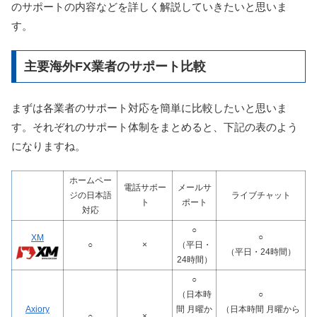
のサポートの内容などを詳しく解説していきたいと思いま
す。
主要海外FX業者のサポート比較
まずは各業者のサポート対応を簡単に比較したいと思いま
す。それぞれのサポート体制をまとめると、下記の表のよう
になりますね。
ホームペー
電話サポー
メールサ
ジの日本語
ライブチャット
ト
ポート
対応
○
○
XM
○
×
（平日・
（平日・24時間）
24時間）
○
（日本時
○
Axiory
間 月曜か
（日本時間 月曜から
○
×