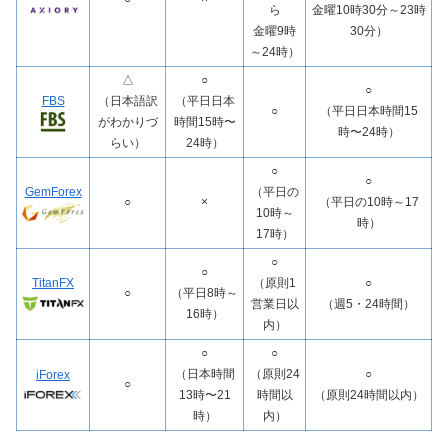
ら
金曜10時30分～23時
金曜9時
30分）
～24時）
△
○
○
FBS
（日本語訳
（平日日本
○
（平日日本時間15
がわかりづ
時間15時〜
時〜24時）
らい）
24時）
○
○
GemForex
（平日の
○
×
（平日の10時～17
10時～
時）
17時）
○
○
TitanFX
（原則1
○
○
（平日8時～
営業日以
（週5・24時間）
16時）
内）
○
○
（日本時間
（原則24
○
iForex
○
13時〜21
時間以
（原則24時間以内）
時）
内）