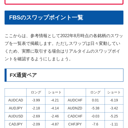
FBSのスワップポイント一覧
ここからは、参考情報として2022年8月時点の各銘柄のスワッ
プを一覧表で掲載します。ただしスワップは日々変動してい
くため、実際に取引する場合はリアルタイムのスワップポイ
ントを確認するようにしましょう。
FX通貨ペア
ロング
ショート
ロング
ショート
AUDCAD
-3.99
-4.21
AUDCHF
0.01
-6.19
AUDJPY
-2.18
-4.14
AUDNZD
-5.38
-3.42
AUDUSD
-2.69
-2.46
CADCHF
-0.03
-5.25
CADJPY
-2.09
-4.87
CHFJPY
-7.6
-1.11