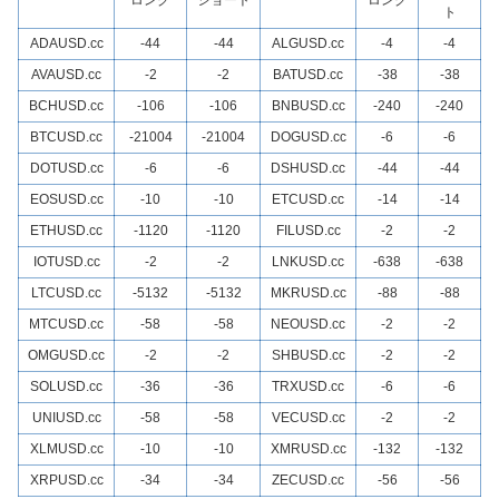
ロング
ショート
ロング
ト
ADAUSD.cc
-44
-44
ALGUSD.cc
-4
-4
AVAUSD.cc
-2
-2
BATUSD.cc
-38
-38
BCHUSD.cc
-106
-106
BNBUSD.cc
-240
-240
BTCUSD.cc
-21004
-21004
DOGUSD.cc
-6
-6
DOTUSD.cc
-6
-6
DSHUSD.cc
-44
-44
EOSUSD.cc
-10
-10
ETCUSD.cc
-14
-14
ETHUSD.cc
-1120
-1120
FILUSD.cc
-2
-2
IOTUSD.cc
-2
-2
LNKUSD.cc
-638
-638
LTCUSD.cc
-5132
-5132
MKRUSD.cc
-88
-88
MTCUSD.cc
-58
-58
NEOUSD.cc
-2
-2
OMGUSD.cc
-2
-2
SHBUSD.cc
-2
-2
SOLUSD.cc
-36
-36
TRXUSD.cc
-6
-6
UNIUSD.cc
-58
-58
VECUSD.cc
-2
-2
XLMUSD.cc
-10
-10
XMRUSD.cc
-132
-132
XRPUSD.cc
-34
-34
ZECUSD.cc
-56
-56