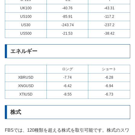
UK100
-40.76
-43.31
US100
-85.91
-117.2
US30
-243.74
-237.2
US500
-21.53
-38.42
エネルギー
ロング
ショート
XBRUSD
-7.74
-6.28
XNGUSD
-6.42
-6.94
XTIUSD
-8.55
-6.73
株式
FBSでは、120種類を超える株式を取引可能です。株式のスワ