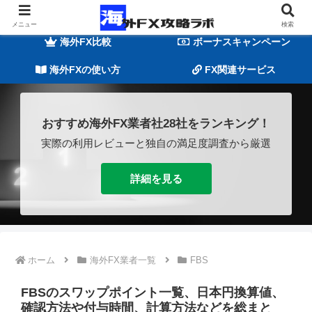
海外FXの基礎知識
海外FX業者一覧
メニュー
検索
海外FX比較
ボーナスキャンペーン
海外FXの使い方
FX関連サービス
おすすめ海外FX業者社28社をランキング！
実際の利用レビューと独自の満足度調査から厳選
詳細を見る
ホーム
海外FX業者一覧
FBS
FBSのスワップポイント一覧、日本円換算値、
確認方法や付与時間、計算方法などを総まと