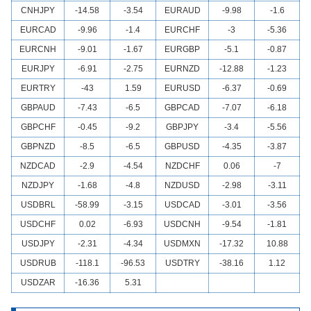
CNHJPY
-14.58
-3.54
EURAUD
-9.98
-1.6
EURCAD
-9.96
-1.4
EURCHF
-3
-5.36
EURCNH
-9.01
-1.67
EURGBP
-5.1
-0.87
EURJPY
-6.91
-2.75
EURNZD
-12.88
-1.23
EURTRY
-43
1.59
EURUSD
-6.37
-0.69
GBPAUD
-7.43
-6.5
GBPCAD
-7.07
-6.18
GBPCHF
-0.45
-9.2
GBPJPY
-3.4
-5.56
GBPNZD
-8.5
-6.5
GBPUSD
-4.35
-3.87
NZDCAD
-2.9
-4.54
NZDCHF
0.06
-7
NZDJPY
-1.68
-4.8
NZDUSD
-2.98
-3.11
USDBRL
-58.99
-3.15
USDCAD
-3.01
-3.56
USDCHF
0.02
-6.93
USDCNH
-9.54
-1.81
USDJPY
-2.31
-4.34
USDMXN
-17.32
10.88
USDRUB
-118.1
-96.53
USDTRY
-38.16
1.12
USDZAR
-16.36
5.31