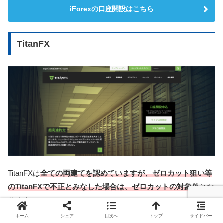
iForexの口座開設はこちら
TitanFX
TitanFXは
全ての両建てを認めていますが、ゼロカット狙い等
のTitanFXで不正とみなした場合は、ゼロカットの対象外
とな
ります。
ホーム
シェア
目次へ
トップ
サイドバー