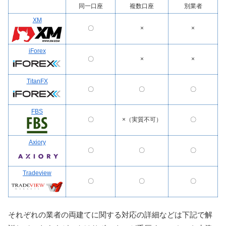
同一口座
複数口座
別業者
XM
〇
×
×
iForex
〇
×
×
TitanFX
〇
〇
〇
FBS
〇
×（実質不可）
〇
Axiory
〇
〇
〇
Tradeview
〇
〇
〇
それぞれの業者の両建てに関する対応の詳細などは下記で解