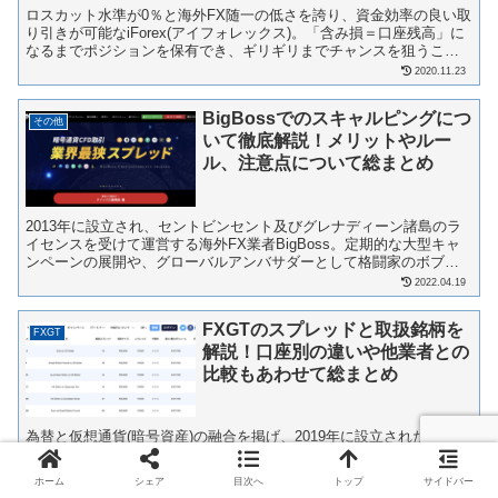
ロスカット水準が0％と海外FX随一の低さを誇り、資金効率の良い取
り引きが可能なiForex(アイフォレックス)。「含み損＝口座残高」に
なるまでポジションを保有でき、ギリギリまでチャンスを狙うこと
が可能ということで、アイフォ戦士と呼ばれる熱狂...
2020.11.23
BigBossでのスキャルピングにつ
その他
いて徹底解説！メリットやルー
ル、注意点について総まとめ
2013年に設立され、セントビンセント及びグレナディーン諸島のラ
イセンスを受けて運営する海外FX業者BigBoss。定期的な大型キャ
ンペーンの展開や、グローバルアンバサダーとして格闘家のボブサ
ップ氏を起用するなど、注目されることも多いですね...
2022.04.19
FXGTのスプレッドと取扱銘柄を
FXGT
解説！口座別の違いや他業者との
比較もあわせて総まとめ
為替と仮想通貨(暗号資産)の融合を掲げ、2019年に設立された海外
FX業者のFXGT。2021年には最大レバレッジを1000倍に引き上げ、
従来のスタンダード口座のみの提供から全5口座タイプに増設するな
ホーム
シェア
目次へ
トップ
サイドバー
ど存在感を増している新鋭ブローカーですね...
2022.04.19