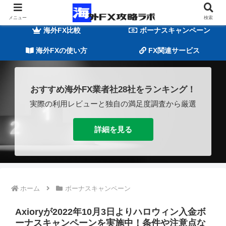
海外FXの基礎知識
海外FX業者一覧
メニュー
検索
海外FX比較
ボーナスキャンペーン
海外FXの使い方
FX関連サービス
おすすめ海外FX業者社28社をランキング！
実際の利用レビューと独自の満足度調査から厳選
詳細を見る
ホーム
ボーナスキャンペーン
Axioryが2022年10月3日よりハロウィン入金ボ
ーナスキャンペーンを実施中！条件や注意点な