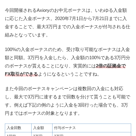
今回開催されるAxioryのお中元ボーナスは、いわゆる入金額
に応じた入金ボーナス。2020年7月1日から7月21日までに入
金することで、最大3万円までの入金ボーナスが付与される仕
組みとなっています。
100%の入金ボーナスのため、受け取り可能なボーナスは入金
額と同額。
3万円を入金したら、
入金額の100%である3万円分
のボーナスが貰える
ことになり、実質的には
2倍の証拠金で
FX取引ができる
ようになるということですね。
また今回のボーナスキャンペーンは複数回の入金にも対応
し、最大で3万円に達するまで回数を分けて貰うことも可能で
す。例えば下記の例のように入金を3回行った場合でも、3万
円まではボーナスの対象となります。
入金回数
入金額
付与ボーナス