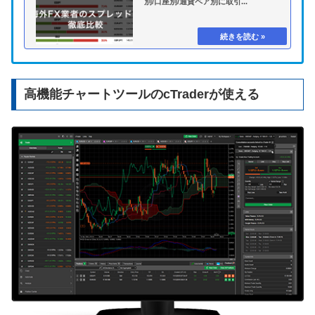
別/口座別/通貨ペア別に取引...
高機能チャートツールのcTraderが使える