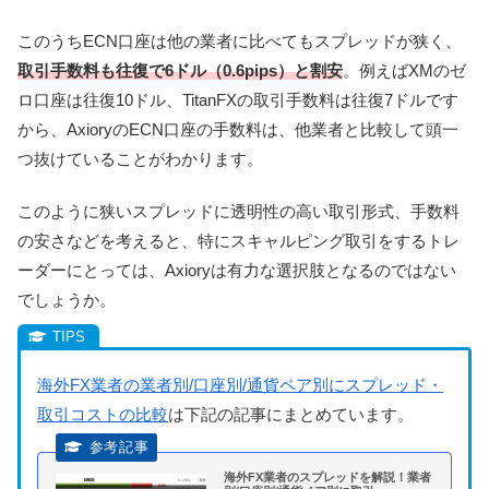
このうちECN口座は他の業者に比べてもスプレッドが狭く、
取引手数料も往復で6ドル（0.6pips）と割安
。
例えばXMのゼ
ロ口座は往復10ドル、TitanFXの取引手数料は往復7ドルです
から、AxioryのECN口座の手数料は、他業者と比較して頭一
つ抜けていることがわかります。
このように狭いスプレッドに透明性の高い取引形式、手数料
の安さなどを考えると、特にスキャルピング取引をするトレ
ーダーにとっては、Axioryは有力な選択肢となるのではない
でしょうか。
海外FX業者の業者別/口座別/通貨ペア別にスプレッド・
取引コストの比較
は下記の記事にまとめています。
海外FX業者のスプレッドを解説！業者