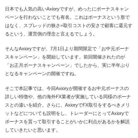
日本でも人気の高いAxioryですが、めったにボーナスキャン
ペーンを行わないことでも有名。これはボーナスという形で
はなく、
スプレッドの狭さ=取引コストの安さで顧客に還元す
るという、運営側の理念と言えるでしょう。
そんなAxioryですが、7月1日より期間限定で「お中元ボーナ
スキャンペーン」を開始しています。
前回開催されたのが
「お正月ボーナスキャンペーン」でしたから、実に半年ぶり
となるキャンペーンの開催ですね。
そこで本記事では、今回Axioryが開催するお中元ボーナスの
詳しい特徴や、他の海外FX業者が実施している同様のボーナ
スとの違いを紹介。さらに、AxioryでFX取引をするべきメリ
ットなどについても説明をし、
トレーダーにとってAxioryで
ボーナスを貰って取引することが
いかに利点があるかを解説
していきたいと思います。