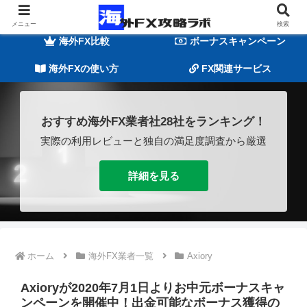
海外FXの基礎知識
海外FX業者一覧
メニュー
検索
海外FX比較
ボーナスキャンペーン
海外FXの使い方
FX関連サービス
おすすめ海外FX業者社28社をランキング！
実際の利用レビューと独自の満足度調査から厳選
詳細を見る
ホーム
海外FX業者一覧
Axiory
Axioryが2020年7月1日よりお中元ボーナスキャ
ンペーンを開催中！出金可能なボーナス獲得の