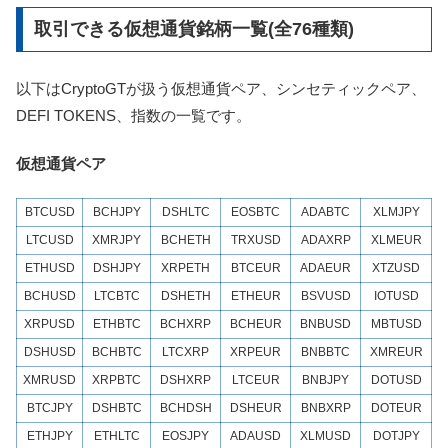
取引できる仮想通貨銘柄一覧(全76種類)
以下はCryptoGTが扱う仮想通貨ペア、シンセティックペア、
DEFI TOKENS、指数の一覧です。
仮想通貨ペア
BTCUSD
BCHJPY
DSHLTC
EOSBTC
ADABTC
XLMJPY
LTCUSD
XMRJPY
BCHETH
TRXUSD
ADAXRP
XLMEUR
ETHUSD
DSHJPY
XRPETH
BTCEUR
ADAEUR
XTZUSD
BCHUSD
LTCBTC
DSHETH
ETHEUR
BSVUSD
IOTUSD
XRPUSD
ETHBTC
BCHXRP
BCHEUR
BNBUSD
MBTUSD
DSHUSD
BCHBTC
LTCXRP
XRPEUR
BNBBTC
XMREUR
XMRUSD
XRPBTC
DSHXRP
LTCEUR
BNBJPY
DOTUSD
BTCJPY
DSHBTC
BCHDSH
DSHEUR
BNBXRP
DOTEUR
ETHJPY
ETHLTC
EOSJPY
ADAUSD
XLMUSD
DOTJPY