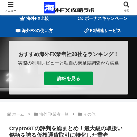
海外FXの基礎知識
海外FX業者一覧
メニュー
検索
海外FX比較
ボーナスキャンペーン
海外FXの使い方
FX関連サービス
おすすめ海外FX業者社28社をランキング！
実際の利用レビューと独自の満足度調査から厳選
詳細を見る
ホーム
海外FX業者一覧
その他
CryptoGTの評判を総まとめ！最大級の取扱い
銘柄を誇る仮想通貨取引に特化した業者