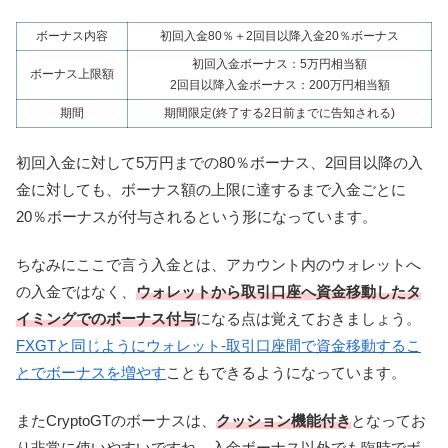
ボーナス内容
初回入金80％＋2回目以降入金20％ボーナス
初回入金ボーナス：5万円相当額
ボーナス上限額
2回目以降入金ボーナス：200万円相当額
期間
期間限定(終了する2日前までに告知される)
初回入金に対して5万円までの80％ボーナス、2回目以降の入
金に対しても、ボーナス額の上限に達するまで入金ごとに
20％ボーナスが付与されるという形になっています。
ちなみにここで言う入金とは、アカウント内のウォレットへ
の入金ではなく、
ウォレットから取引口座へ資金移動したタ
イミングでのボーナス付与
になる点は覚えておきましょう。
FXGTと同じようにウォレット-取引口座間で資金移動するこ
とでボーナスを増やす
こともできるようになっています。
またCryptoGTのボーナスは、
クッション機能付き
となってお
り非常に使いやすいですね。入金ボーナス以外でも臨時でボ