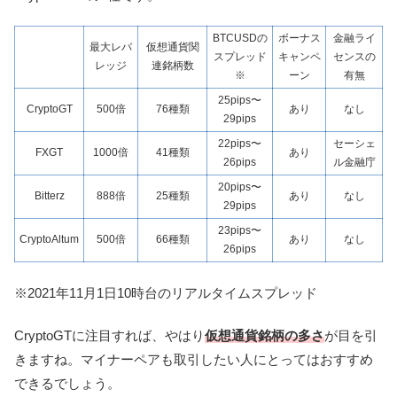
BTCUSDの
ボーナス
金融ライ
最大レバ
仮想通貨関
スプレッド
キャンペ
センスの
レッジ
連銘柄数
※
ーン
有無
25pips〜
CryptoGT
500倍
76種類
あり
なし
29pips
22pips〜
セーシェ
FXGT
1000倍
41種類
あり
26pips
ル金融庁
20pips〜
Bitterz
888倍
25種類
あり
なし
29pips
23pips〜
CryptoAltum
500倍
66種類
あり
なし
26pips
※2021年11月1日10時台のリアルタイムスプレッド
CryptoGTに注目すれば、やはり
仮想通貨銘柄の多さ
が目を引
きますね。マイナーペアも取引したい人にとってはおすすめ
できるでしょう。