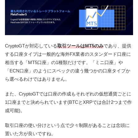
CryptoGTが対応している
取引ツールはMT5のみ
であり、提供
する口座タイプは一般的な海外FX業者のスタンダード口座に
相当する「MT5口座」の1種類だけです。「ミニ口座」や
「ECN口座」のようにスペックの違う幾つかの口座タイプか
ら選べるわけではありません。
また、CryptoGTでは口座の作成もそれぞれの仮想通貨ごとに
1口座までと決められています(BTCとXRPでは合計2つまで作
成可能)。
取引口座の使い分けという点で少々制限があることは念頭に
置いた方が良いですね。