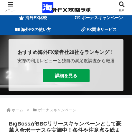
海外FXの基礎知識
海外FX業者一覧
メニュー
検索
海外FX比較
ボーナスキャンペーン
海外FXの使い方
FX関連サービス
おすすめ海外FX業者社28社をランキング！
実際の利用レビューと独自の満足度調査から厳選
詳細を見る
ホーム
ボーナスキャンペーン
BigBossがBBCリリースキャンペーンとして豪
華入金ボーナスを実施中！条件や注意点を総ま