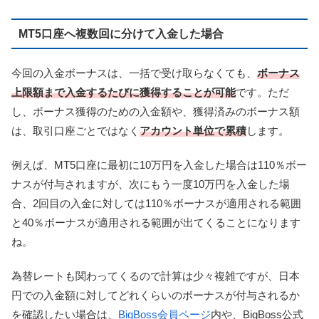
MT5口座へ複数回に分けて入金した場合
今回の入金ボーナスは、一括で受け取らなくても、
ボーナス
上限額まで入金するたびに獲得することが可能
です。ただ
し、ボーナス獲得のための入金額や、獲得済みのボーナス額
は、取引口座ごとではなく
アカウント単位で累積
します。
例えば、MT5口座に最初に10万円を入金した場合は110％ボー
ナスが付与されますが、次にもう一度10万円を入金した場
合、2回目の入金に対しては110％ボーナスが適用される範囲
と40％ボーナスが適用される範囲が出てくることになります
ね。
為替レートも関わってくるので計算は少々複雑ですが、日本
円での入金額に対してどれくらいのボーナスが付与されるか
を確認したい場合は、
BigBoss会員ページ
内や、BigBoss公式