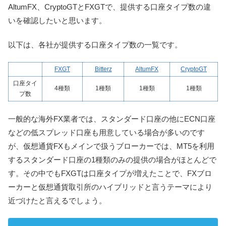
AltumFX、CryptoGTとFXGTで、提供する口座タイプ数の違
いを確認したいと思います。
以下は、各社が提供する口座タイプ数の一覧です。
FXGT
Bitterz
AltumFX
CryptoGT
口座タイ
4種類
1種類
1種類
1種類
プ数
一般的な海外FX業者では、スタンダード口座の他にECN口座
などの低スプレッド口座も用意している場合が多いのです
が、仮想通貨FXもメインで扱うブローカーでは、MT5を利用
するスタンダード口座の1種類のみの提供の場合がほとんどで
す。その中でもFXGTは口座タイプが増えたことで、FXブロ
ーカーと仮想通貨取引所のハイブリッドと言うテーマにより
近づけたと言えるでしょう。