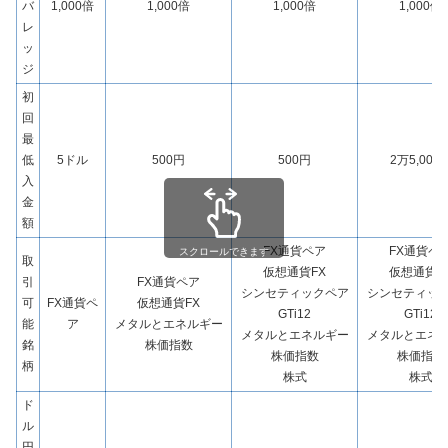
バ
1,000倍
1,000倍
1,000倍
1,000倍
レ
ッ
ジ
初
回
最
低
5ドル
500円
500円
2万5,000
入
金
額
FX通貨ペア
FX通貨ペ
スクロールできます
取
仮想通貨FX
仮想通貨F
引
FX通貨ペア
シンセティックペア
シンセティッ
可
FX通貨ペ
仮想通貨FX
GTi12
GTi12
能
ア
メタルとエネルギー
メタルとエネルギー
メタルとエネ
銘
株価指数
株価指数
株価指数
柄
株式
株式
ド
ル
円