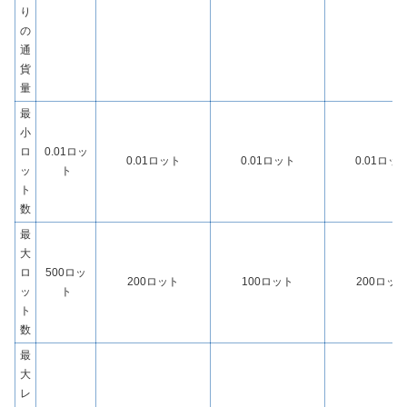
り
の
通
貨
量
最
小
ロ
0.01ロッ
0.01ロット
0.01ロット
0.01ロッ
ッ
ト
ト
数
最
大
ロ
500ロッ
200ロット
100ロット
200ロッ
ッ
ト
ト
数
最
大
レ