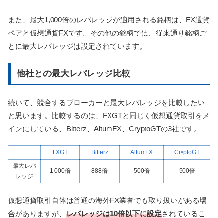
また、最大1,000倍のレバレッジが適用される銘柄は、FX通貨
ペアと仮想通貨FXです。その他の銘柄では、従来通り銘柄ご
とに最大レバレッジは設定されています。
他社との最大レバレッジ比較
続いて、競合するブローカーと最大レバレッジを比較したい
と思います。比較するのは、FXGTと同じく仮想通貨取引をメ
インにしている、Bitterz、AltumFX、CryptoGTの3社です。
FXGT
Bitterz
AltumFX
CryptoGT
最大レバ
1,000倍
888倍
500倍
500倍
レッジ
仮想通貨取引自体は普通の海外FX業者でも取り扱いがある場
合がありますが、
レバレッジは10倍以下に設定
されているこ