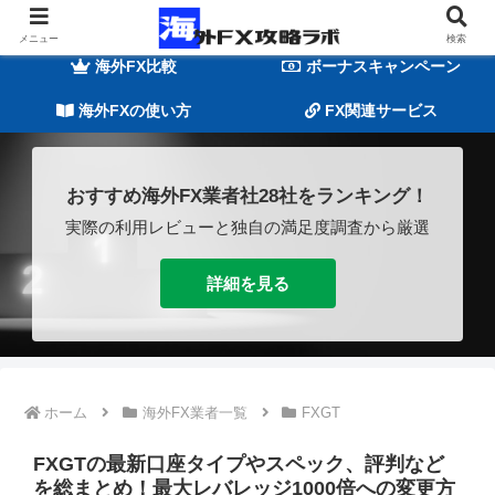
海外FXの基礎知識
海外FX業者一覧
メニュー
検索
海外FX比較
ボーナスキャンペーン
海外FXの使い方
FX関連サービス
おすすめ海外FX業者社28社をランキング！
実際の利用レビューと独自の満足度調査から厳選
詳細を見る
ホーム
海外FX業者一覧
FXGT
FXGTの最新口座タイプやスペック、評判など
を総まとめ！最大レバレッジ1000倍への変更方