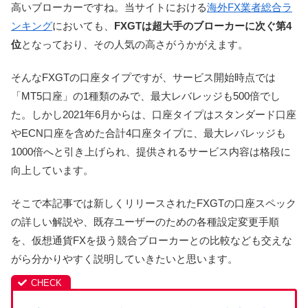
高いブローカーですね。当サイトにおける
海外FX業者総合ラ
ンキング
においても、
FXGTは超大手のブローカーに次ぐ第4
位
となっており、その人気の高さがうかがえます。
そんなFXGTの口座タイプですが、サービス開始時点では
「MT5口座」の1種類のみで、最大レバレッジも500倍でし
た。しかし2021年6月からは、口座タイプはスタンダード口座
やECN口座を含めた合計4口座タイプに、最大レバレッジも
1000倍へと引き上げられ、提供されるサービス内容は格段に
向上しています。
そこで本記事では新しくリリースされたFXGTの口座スペック
の詳しい解説や、既存ユーザーのための各種設定変更手順
を、仮想通貨FXを扱う競合ブローカーとの比較なども交えな
がら分かりやすく説明していきたいと思います。