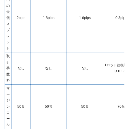
の
最
低
2pips
1.8pips
1.6pips
0.3pips
ス
プ
レ
ッ
ド
取
引
1ロット往復取
手
なし
なし
なし
り10ドル
数
料
マ
ー
ジ
ン
50％
50％
50％
70％
コ
ー
ル