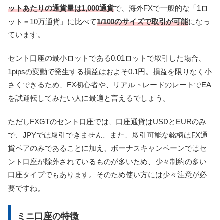
ットあたりの通貨量は1,000通貨
で、海外FXで一般的な「1ロ
ット＝10万通貨」に比べて
1/100のサイズで取引が可能
になっ
ています。
セント口座の最小ロットである0.01ロットで取引した場合、
1pipsの変動で発生する損益はおよそ0.1円。損益を限りなく小
さくできるため、FX初心者や、リアルトレードのレートでEA
を試運転してみたい人に最適と言えるでしょう。
ただしFXGTのセント口座では、口座通貨はUSDとEURのみ
で、JPYでは取引できません。また、取引可能な銘柄はFX通
貨ペアのみであることに加え、ボーナスキャンペーンではセ
ント口座が除外されているものが多いため、少々制約の多い
口座タイプでもあります。そのため使い方には少々注意が必
要ですね。
ミニ口座の特徴