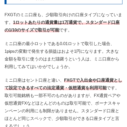
FXGTのミニ口座も、少額取引向けの口座タイプになっていま
す。
1ロットあたりの通貨量は1万通貨で、スタンダード口座
の1/10のサイズで取引が可能
です。
ミニ口座の最小ロットである0.01ロットで取引した場合、
1pipsの変動で発生する損益はおよそ1円になります。大きな
金額を取引に使うのはまだ躊躇うという人は、ミニ口座から
利用してみてはいかがでしょうか。
ミニ口座はセント口座と違い、
FXGTで入出金や口座通貨とし
て設定できるすべての法定通貨・仮想通貨を利用可能
です。
取引可能銘柄も一部不可のものがありますが、FX通貨ペアや
仮想通貨FXなどほとんどのものは取引可能で、ボーナスキャ
ンペーンの利用にも制限がありません。スタンダード口座と
ほとんど同じスペックで、少額取引ができる口座タイプと言
えるでしょう。