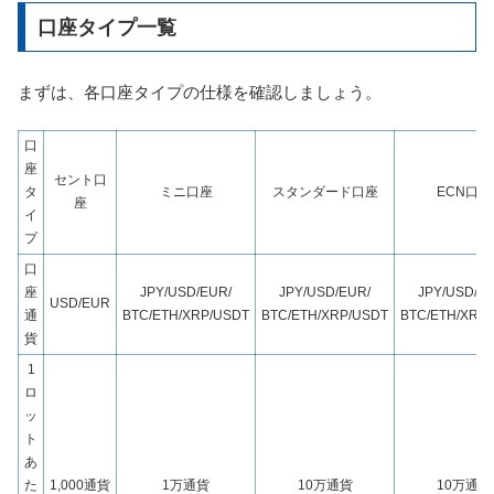
口座タイプ一覧
まずは、各口座タイプの仕様を確認しましょう。
口
座
セント口
タ
ミニ口座
スタンダード口座
ECN口座
座
イ
プ
口
座
JPY/USD/EUR/
JPY/USD/EUR/
JPY/USD/E
USD/EUR
通
BTC/ETH/XRP/USDT
BTC/ETH/XRP/USDT
BTC/ETH/XRP
貨
1
ロ
ッ
ト
あ
た
1,000通貨
1万通貨
10万通貨
10万通貨