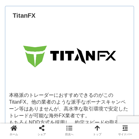
TitanFX
本格派のトレーダーにおすすめできるのがこの
TitanFX。他の業者のような派手なボーナスキャンペ
ーン等はありませんが、高水準な取引環境で安定した
トレードが可能な海外FX業者です。
もちろんNDD方式を採用し、約定スピードや取引の透
明性もしっかりと確保。不利なリクォートやスリッペ
ホーム
シェア
目次へ
トップ
サイドバー
ージ、ロスカット狩りの心配もなく、運営のサポート